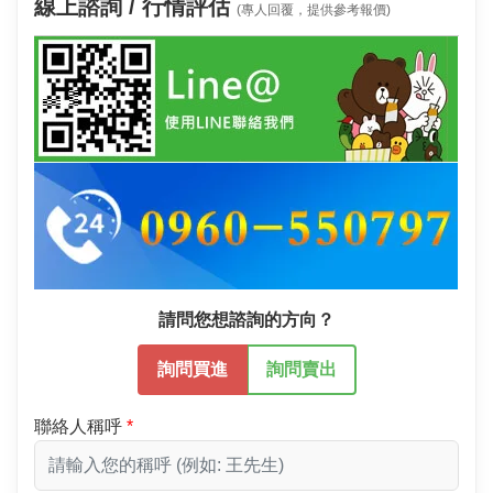
線上諮詢 / 行情評估
(專人回覆，提供參考報價)
請問您想諮詢的方向？
詢問買進
詢問賣出
聯絡人稱呼