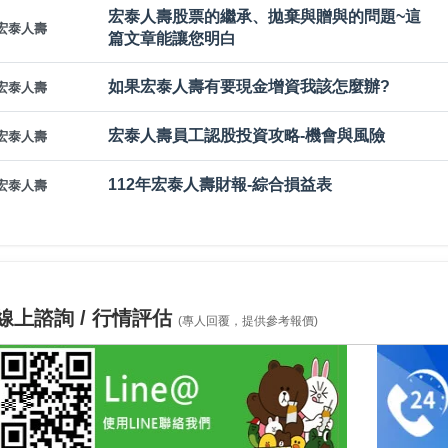
宏泰人壽股票的繼承、拋棄與贈與的問題~這
宏泰人壽
篇文章能讓您明白
如果宏泰人壽有要現金增資我該怎麼辦?
宏泰人壽
宏泰人壽員工認股投資攻略-機會與風險
宏泰人壽
112年宏泰人壽財報-綜合損益表
宏泰人壽
線上諮詢 / 行情評估
(專人回覆，提供參考報價)