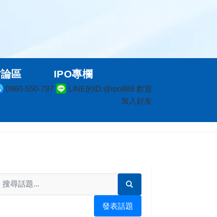
討論區
IPO專欄
0960-550-797
LINE的ID:@ipo888 歡迎
加入好友
發表話題