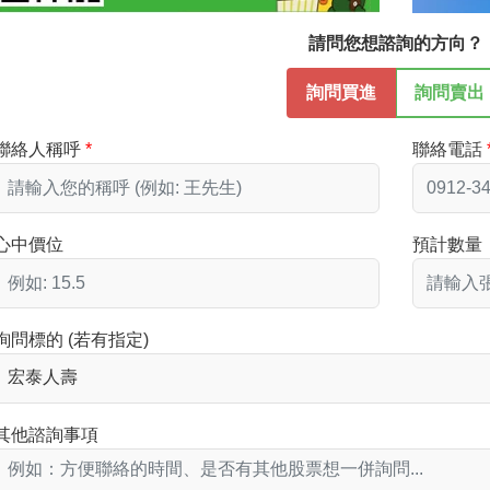
請問您想諮詢的方向？
詢問買進
詢問賣出
聯絡人稱呼
聯絡電話
心中價位
預計數量
詢問標的 (若有指定)
其他諮詢事項