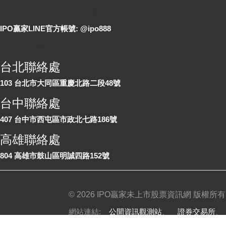
LINE 線上詢問
IPO贏家LINE官方帳號: @ipo888
各地聯絡處
台北聯絡處
103 台北市大同區重慶北路二段48號
台中聯絡處
407 台中市西屯區市政北七路186號
高雄聯絡處
804 高雄市鼓山區明誠四路152號
©
2026 IPO贏家未上市股票資訊網 版權所有
網站連結:
公開資訊觀測站
、
證券交易所