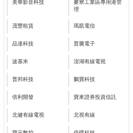
美華影音科技
麥寮工業區專用港管
理
茂豐租賃
瑪凱電信
品達科技
普騰電子
波基米
澎湖有線電視
普邦科技
鵬寶科技
倍利開發
寶來證券投資信託
北健有線電視
北視有線
寶元數控
倍碟科技