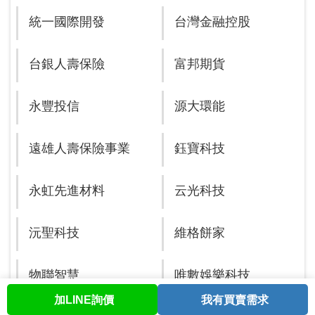
統一國際開發
台灣金融控股
台銀人壽保險
富邦期貨
永豐投信
源大環能
遠雄人壽保險事業
鈺寶科技
永虹先進材料
云光科技
沅聖科技
維格餅家
物聯智慧
唯數娛樂科技
加LINE詢價
我有買賣需求
首頁
股票查詢
討論區
與我聯繫
會員中心