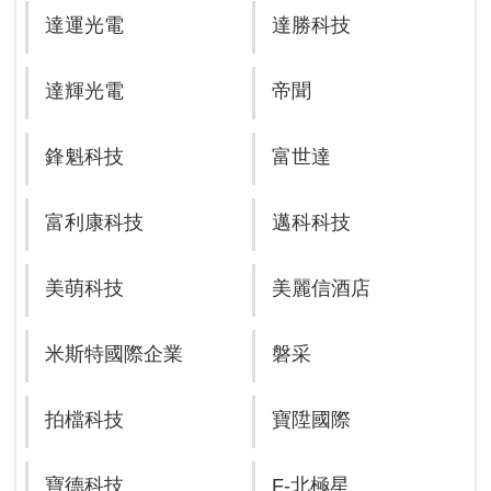
達運光電
達勝科技
達輝光電
帝聞
鋒魁科技
富世達
富利康科技
邁科科技
美萌科技
美麗信酒店
米斯特國際企業
磐采
拍檔科技
寶陞國際
寶德科技
F-北極星