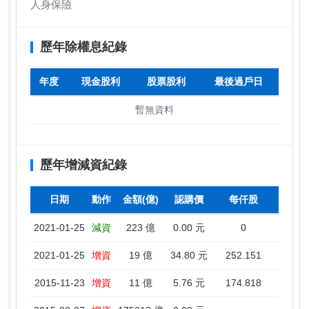
人身保險
歷年除權息紀錄
年度
現金股利
股票股利
最後過戶日
暫無資料
歷年增減資紀錄
日期
動作
金額(億)
認購價
每仟股
2021-01-25
減資
223 億
0.00 元
0
2021-0
2021-01-25
增資
19 億
34.80 元
252.151
2021-0
2015-11-23
增資
11 億
5.76 元
174.818
2015-