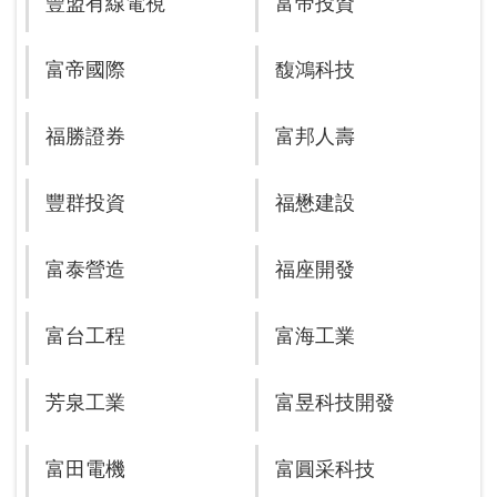
豐盟有線電視
富帝投資
富帝國際
馥鴻科技
福勝證券
富邦人壽
豐群投資
福懋建設
富泰營造
福座開發
富台工程
富海工業
芳泉工業
富昱科技開發
富田電機
富圓采科技