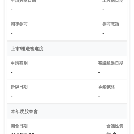
申請興櫃日期
上興櫃日期
-
-
輔導券商
券商電話
-
-
上市/櫃送審進度
申請類別
審議通過日期
-
-
掛牌日期
承銷價格
-
-
本年度股東會
開會日期
會議性質