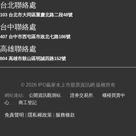
台北聯絡處
103 台北市大同區重慶北路二段48號
台中聯絡處
407 台中市西屯區市政北七路186號
高雄聯絡處
804 高雄市鼓山區明誠四路152號
©
2026 IPO贏家未上市股票資訊網 版權所有
網站連結:
公開資訊觀測站
、
證券交易所
、
櫃檯買賣中
心
、
商工登記
免責聲明
|
隱私權政策
|
服務條款