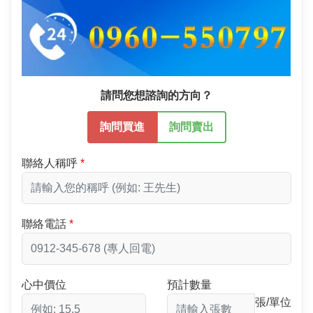
請問您想諮詢的方向？
詢問買進
詢問賣出
聯絡人稱呼
聯絡電話
心中價位
預計數量
張/單位