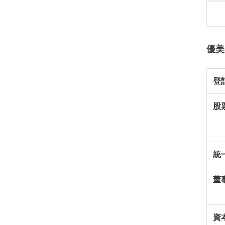
優美
登
股
統
董
資