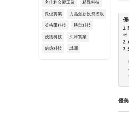
名佳利金屬工業
精碟科技
長億實業
力晶創新投資控股
優
英格爾科技
勝華科技
1.
考
茂德科技
久津實業
2
信億科技
誠洲
3
優美