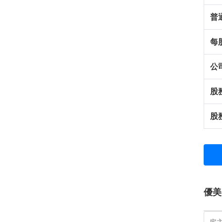
普
每
公
股
股
優美