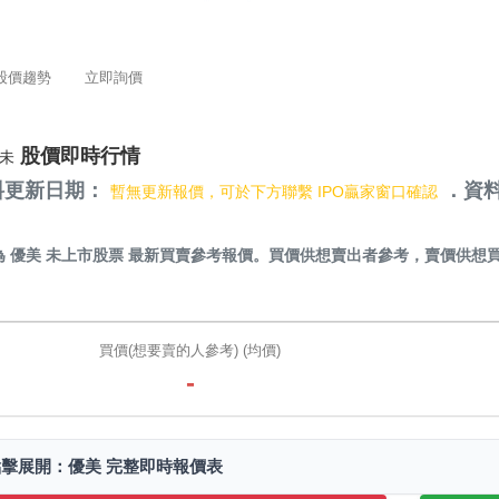
股價趨勢
立即詢價
股價即時行情
未
料更新日期：
．資料
暫無更新報價，可於下方聯繫 IPO贏家窗口確認
）
為
優美 未上市股票
最新買賣參考報價。買價供想賣出者參考，賣價供想
買價(想要賣的人參考) (均價)
-
點擊展開：優美 完整即時報價表