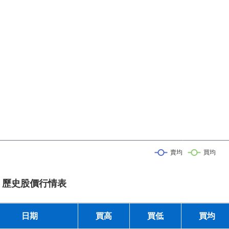
 歷史股價行情表
日期
買高
買低
買均