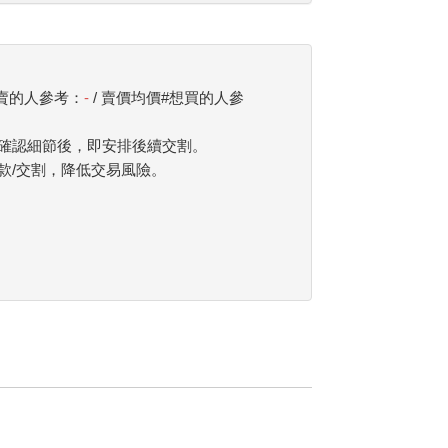
想賣的人參考：
-
/ 賣價均價#想買的人參
確認細節後，即安排後續交割。
款/交割，降低交易風險。