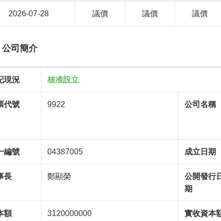
2026-07-28
議價
議價
議價
 公司簡介
記現況
核准設立
票代號
9922
公司名稱
一編號
04387005
成立日期
事長
鄭顯榮
公開發行
期
本額
3120000000
實收資本