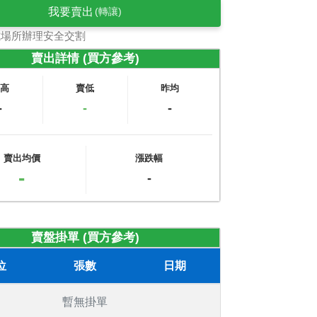
我要賣出
(轉讓)
式場所辦理安全交割
賣出詳情 (買方參考)
賣高
賣低
昨均
-
-
-
賣出均價
漲跌幅
-
-
賣盤掛單 (買方參考)
位
張數
日期
暫無掛單