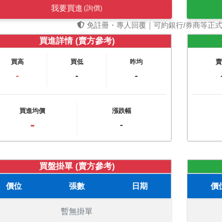
我要買進
(詢價)
免註冊・專人回覆｜可約銀行/券商等正
買進詳情 (賣方參考)
買高
買低
昨均
-
-
-
買進均價
漲跌幅
-
-
買盤掛單 (賣方參考)
價位
張數
日期
價
暫無掛單