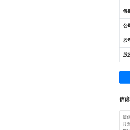
每
公
股
股
信億
信億
月營