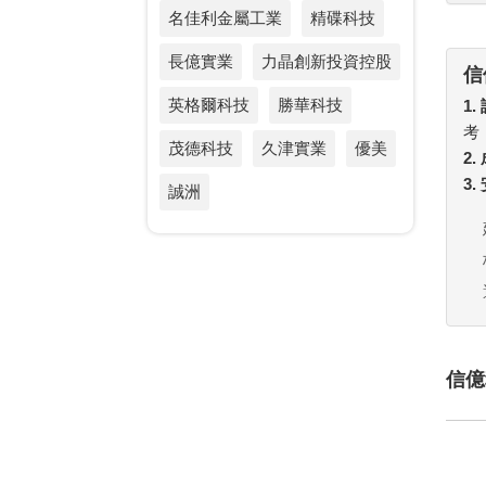
名佳利金屬工業
精碟科技
長億實業
力晶創新投資控股
信
英格爾科技
勝華科技
1.
考
茂德科技
久津實業
優美
2
3
誠洲
信億