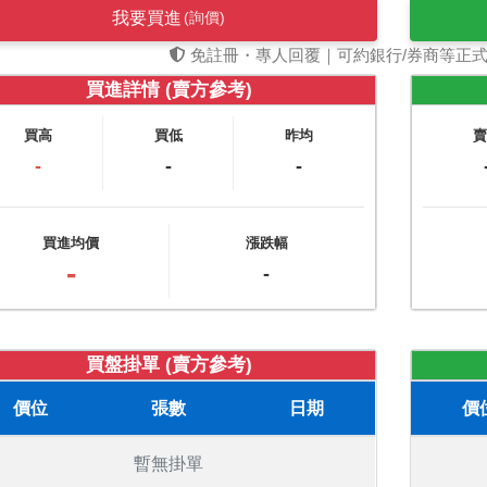
我要買進
(詢價)
免註冊・專人回覆｜可約銀行/券商等正
買進詳情 (賣方參考)
買高
買低
昨均
-
-
-
買進均價
漲跌幅
-
-
買盤掛單 (賣方參考)
價位
張數
日期
價
暫無掛單