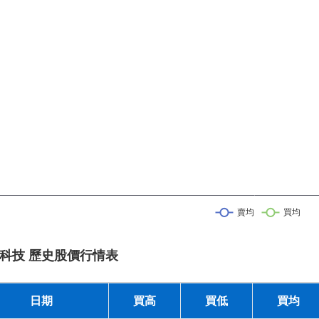
科技 歷史股價行情表
日期
買高
買低
買均