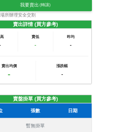
我要賣出
(轉讓)
式場所辦理安全交割
賣出詳情 (買方參考)
賣高
賣低
昨均
-
-
-
賣出均價
漲跌幅
-
-
賣盤掛單 (買方參考)
位
張數
日期
暫無掛單