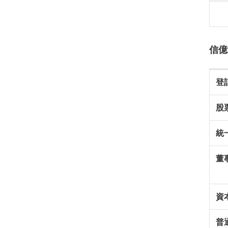
信億
登
股
統
董
資
普