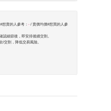
價#想賣的人參考：
-
/ 賣價均價#想買的人參
確認細節後，即安排後續交割。
款/交割，降低交易風險。