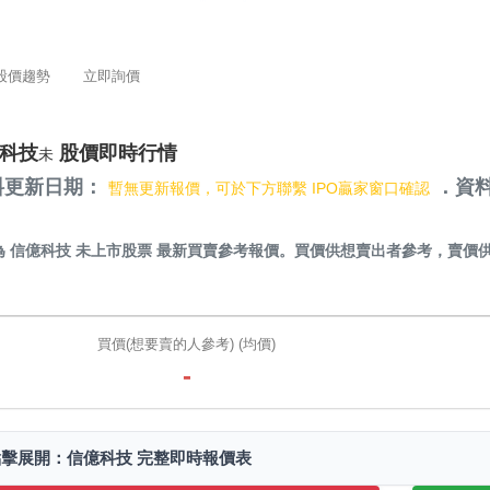
股價趨勢
立即詢價
科技
股價即時行情
未
料更新日期：
．資料
暫無更新報價，可於下方聯繫 IPO贏家窗口確認
）
為
信億科技 未上市股票
最新買賣參考報價。買價供想賣出者參考，賣價
。
買價(想要賣的人參考) (均價)
-
點擊展開：信億科技 完整即時報價表