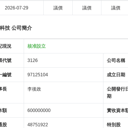
2026-07-29
議價
議價
議價
科技 公司簡介
記現況
核准設立
票代號
3126
公司名稱
一編號
97125104
成立日期
事長
李後政
公開發行
期
本額
600000000
實收資本
通股
48751922
特別股