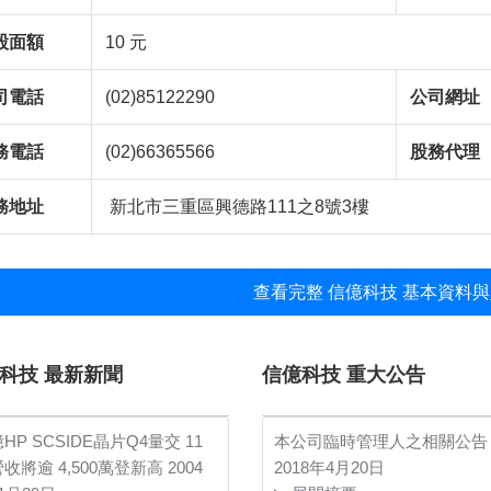
股面額
10 元
司電話
(02)85122290
公司網址
務電話
(02)66365566
股務代理
務地址
新北市三重區興德路111之8號3樓
查看完整 信億科技 基本資料與
科技 最新新聞
信億科技 重大公告
HP SCSIDE晶片Q4量交 11
本公司臨時管理人之相關公告
收將逾 4,500萬登新高
2004
2018年4月20日