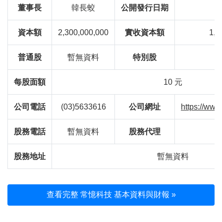
董事長
韓長蛟
公開發行日期
資本額
2,300,000,000
實收資本額
1,0
普通股
暫無資料
特別股
每股面額
10 元
公司電話
(03)5633616
公司網址
https://www
股務電話
暫無資料
股務代理
股務地址
暫無資料
查看完整 常憶科技 基本資料與財報 »