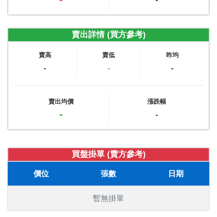
賣出詳情 (買方參考)
賣高
賣低
昨均
-
-
-
賣出均價
漲跌幅
-
-
買盤掛單 (賣方參考)
價位
張數
日期
暫無掛單