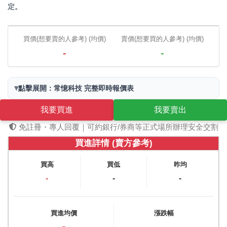
定。
買價(想要賣的人參考) (均價)
賣價(想要買的人參考) (均價)
-
-
▾
點擊展開：常憶科技 完整即時報價表
我要買進
我要賣出
免註冊・專人回覆｜可約銀行/券商等正式場所辦理安全交割
買進詳情 (賣方參考)
買高
買低
昨均
-
-
-
買進均價
漲跌幅
-
-