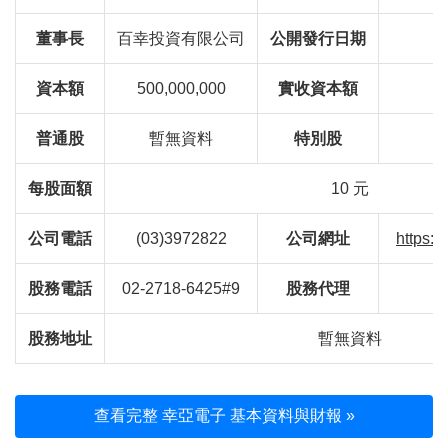
董事長
百幸投資有限公司
公開發行日期
資本額
500,000,000
實收資本額
普通股
暫無資料
特別股
每股面額
10 元
公司電話
(03)3972822
公司網址
https:
股務電話
02-2718-6425#9
股務代理
股務地址
暫無資料
查看完整 幸亞電子 基本資料與財報 »