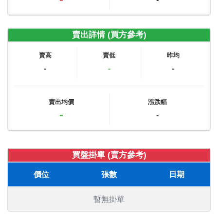
賣出詳情 (買方參考)
賣高
賣低
昨均
-
-
-
賣出均價
漲跌幅
-
-
買盤掛單 (賣方參考)
價位
張數
日期
暫無掛單