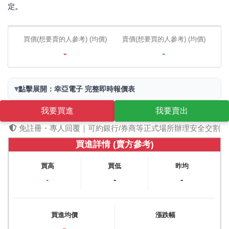
定。
買價(想要賣的人參考) (均價)
賣價(想要買的人參考) (均價)
-
-
▾
點擊展開：幸亞電子 完整即時報價表
我要買進
我要賣出
免註冊・專人回覆｜可約銀行/券商等正式場所辦理安全交割
買進詳情 (賣方參考)
買高
買低
昨均
-
-
-
買進均價
漲跌幅
-
-