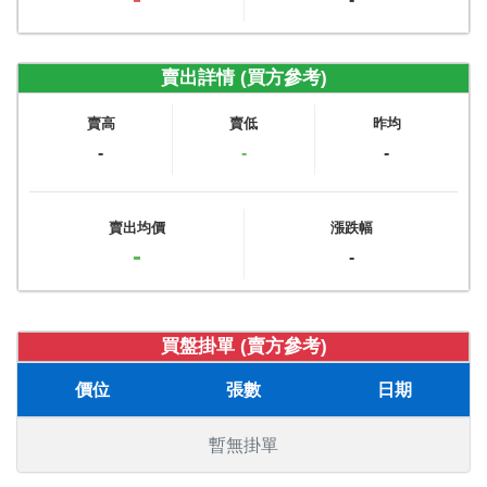
賣出詳情 (買方參考)
賣高
賣低
昨均
-
-
-
賣出均價
漲跌幅
-
-
買盤掛單 (賣方參考)
價位
張數
日期
暫無掛單