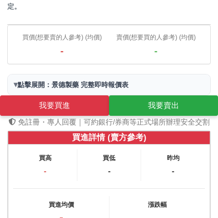
定。
買價(想要賣的人參考) (均價)
賣價(想要買的人參考) (均價)
-
-
▾
點擊展開：景德製藥 完整即時報價表
我要買進
我要賣出
免註冊・專人回覆｜可約銀行/券商等正式場所辦理安全交割
買進詳情 (賣方參考)
買高
買低
昨均
-
-
-
買進均價
漲跌幅
-
-