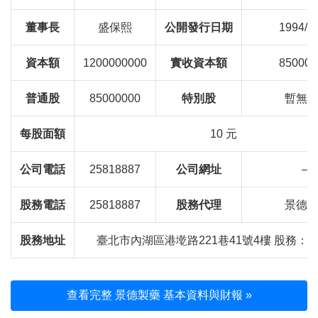
董事長
盛保熙
公開發行日期
1994/0
資本額
1200000000
實收資本額
850000
普通股
85000000
特別股
暫無
每股面額
10 元
公司電話
25818887
公司網址
—
股務電話
25818887
股務代理
景德
股務地址
臺北市內湖區港墘路221巷41號4樓 股務：
查看完整 景德製藥 基本資料與財報 »