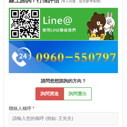
線上諮詢 / 行情評估
(專人回覆，提供參考報價)
請問您想諮詢的方向？
詢問買進
詢問賣出
聯絡人稱呼