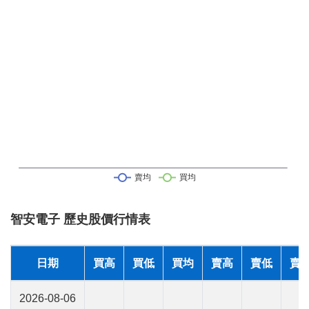
智安電子 歷史股價行情表
日期
買高
買低
買均
賣高
賣低
賣
2026-08-06