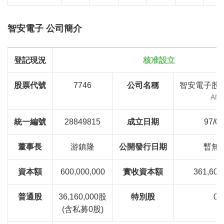
智安電子 公司簡介
登記現況
核准設立
股票代號
7746
公司名稱
智安電子股
AN
統一編號
28849815
成立日期
97/03
董事長
游鎮隆
公開發行日期
暫無
資本額
600,000,000
實收資本額
361,600
普通股
36,160,000股
特別股
0
(含私募0股)