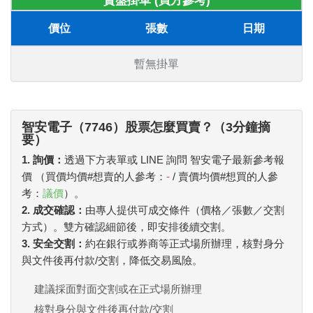
賣盤掛單 (買方參考)
價位
張數
日期
暫無掛單
智安電子（7746）股票怎麼買賣？（3分鐘摘
要）
1. 詢價：
透過下方表單或 LINE 詢問 智安電子最新參考報
價 （買價均價#想賣的人參考：
-
/ 賣價均價#想買的人參
考：
議價
）。
2. 成交確認：
由專人提供可成交條件（價格／張數／交割
方式）。雙方確認細節後，即安排後續交割。
3. 安全交割：
約在銀行或券商等正式場所辦理，核對身分
與文件後再付款/交割，降低交易風險。
建議採面對面交割或在正式場所辦理
核對身分與文件後再付款/交割