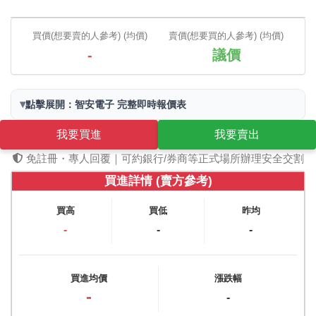
買價(想要賣的人參考) (均價)
賣價(想要買的人參考) (均價)
-
議價
▾
點擊展開：智安電子 完整即時報價表
我要買進
我要賣出
免註冊・專人回覆｜可約銀行/券商等正式場所辦理安全交割
買進詳情 (賣方參考)
買高
買低
昨均
-
-
-
買進均價
漲跌幅
-
-