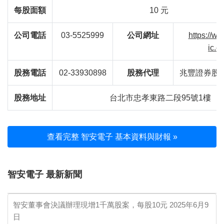
每股面額
10 元
公司電話
03-5525999
公司網址
https://w
ic.c
股務電話
02-33930898
股務代理
兆豐證券股
股務地址
台北市忠孝東路二段95號1樓
查看完整 智安電子 基本資料與財報 »
智安電子 最新新聞
智安董事會決議辦理現增1千萬股案，每股10元
2025年6月9
日