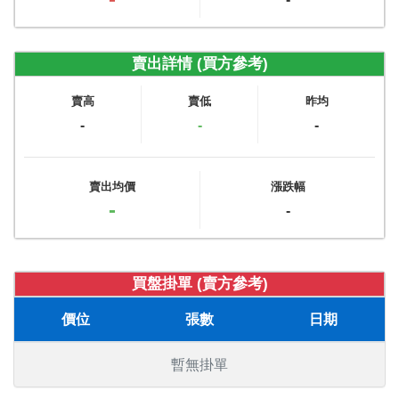
賣出詳情 (買方參考)
賣高
賣低
昨均
-
-
-
賣出均價
漲跌幅
-
-
買盤掛單 (賣方參考)
價位
張數
日期
暫無掛單