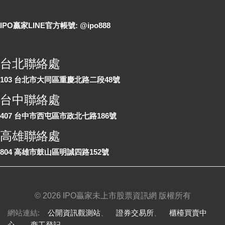
LINE 線上詢問
IPO贏家LINE官方帳號: @ipo888
各地聯絡處
台北聯絡處
103 台北市大同區重慶北路二段48號
台中聯絡處
407 台中市西屯區市政北七路186號
高雄聯絡處
804 高雄市鼓山區明誠四路152號
©
2026 IPO贏家未上市股票資訊網 版權所有
網站連結:
公開資訊觀測站
、
證券交易所
、
櫃檯買賣中
心
、
商工登記