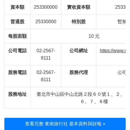
資本額
253300000
實收資本額
25330
普通股
25330000
特別股
暫無
每股面額
10 元
公司電話
02-2567-
公司網址
https://www.se
8111
股務電話
02-2567-
股務代理
公司
8111
股務地址
臺北市中山區中山北路２段６０號１、２、３
６、７、８樓
查看完整 東南旅行社 基本資料與財報 »