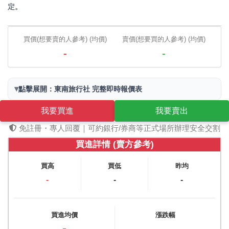
定。
買價(想要賣的人參考) (均價)
賣價(想要買的人參考) (均價)
-
-
▾
點擊展開：東南旅行社 完整即時報價表
我要買進
我要賣出
免註冊・專人回覆｜可約銀行/券商等正式場所辦理安全交割
買進詳情 (賣方參考)
買高
買低
昨均
-
-
-
買進均價
漲跌幅
-
-