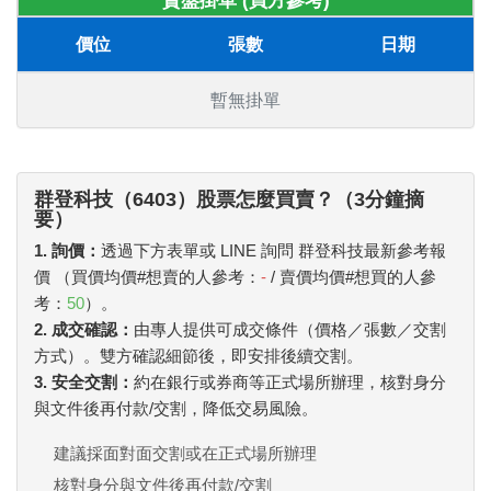
賣盤掛單 (買方參考)
價位
張數
日期
暫無掛單
群登科技（6403）股票怎麼買賣？（3分鐘摘
要）
1. 詢價：
透過下方表單或 LINE 詢問 群登科技最新參考報
價 （買價均價#想賣的人參考：
-
/ 賣價均價#想買的人參
考：
50
）。
2. 成交確認：
由專人提供可成交條件（價格／張數／交割
方式）。雙方確認細節後，即安排後續交割。
3. 安全交割：
約在銀行或券商等正式場所辦理，核對身分
與文件後再付款/交割，降低交易風險。
建議採面對面交割或在正式場所辦理
核對身分與文件後再付款/交割