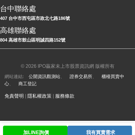
台中聯絡處
407 台中市西屯區市政北七路186號
高雄聯絡處
804 高雄市鼓山區明誠四路152號
©
2026 IPO贏家未上市股票資訊網 版權所有
網站連結:
公開資訊觀測站
、
證券交易所
、
櫃檯買賣中
心
、
商工登記
免責聲明
|
隱私權政策
|
服務條款
加LINE詢價
我有買賣需求
首頁
股票查詢
討論區
與我聯繫
會員中心