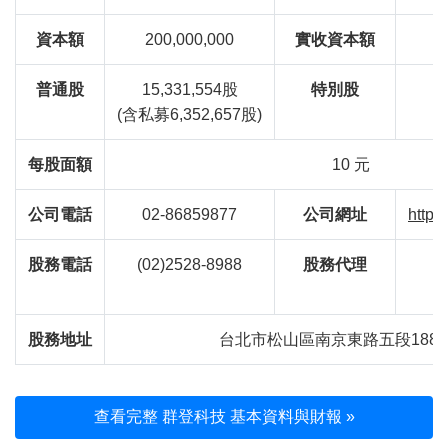
資本額
200,000,000
實收資本額
普通股
15,331,554股
特別股
(含私募6,352,657股)
每股面額
10 元
公司電話
02-86859877
公司網址
https
股務電話
(02)2528-8988
股務代理
股務地址
台北市松山區南京東路五段188號
查看完整 群登科技 基本資料與財報 »