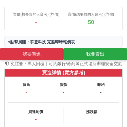
買價(想要賣的人參考) (均價)
賣價(想要買的人參考) (均價)
-
50
▾
點擊展開：群登科技 完整即時報價表
我要買進
我要賣出
免註冊・專人回覆｜可約銀行/券商等正式場所辦理安全交割
買進詳情 (賣方參考)
買高
買低
昨均
-
-
-
買進均價
漲跌幅
-
-