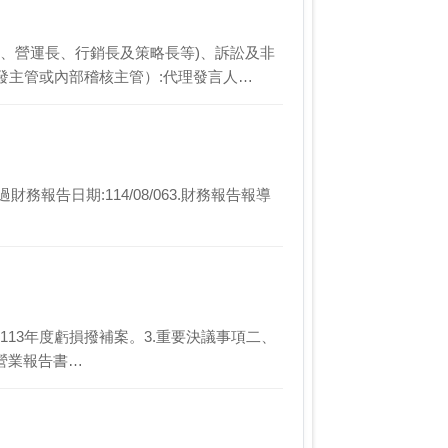
長、營運長、行銷長及策略長等)、訴訟及非
發主管或內部稽核主管）:代理發言人…
財務報告日期:114/08/063.財務報告報導
承認113年度虧損撥補案。3.重要決議事項二、
度營業報告書…