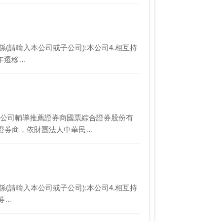
司關係(請輸入本公司或子公司):本公司4.相互持
年遷移…
原因:本公司輔導推薦證券商國票綜合證券股份有
證券商，依財團法人中華民…
司關係(請輸入本公司或子公司):本公司4.相互持
薦券…