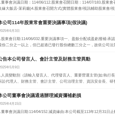
1.董事會決議日期：114/06/112.股東會召開日期：114/07/183
良緣大飯店-茉莉廳)4.股東會召開方式(實體股東會/視訊輔助股東會/
本公司114年股東常會重要決議事項(假決議)
2025年6月3日
1.股東會日期:114/06/032.重要決議事項一、盈餘分配或盈虧撥補
股份二分之一以上，但已超過已發行股份總數三分之一，故依公司法第
公告本公司發言人、會計主管及財務主管異動
2025年5月9日
1.人員變動別（請輸入發言人、代理發言人、重要營運主管(如:執行
訴訟代理人、財務主管、會計主管、公司治理主管、資訊安全長、研
本公司董事會決議通過辦理減資彌補虧損
2025年4月15日
1.董事會決議日期:114/04/152.減資緣由:本公司截至113年12月31日