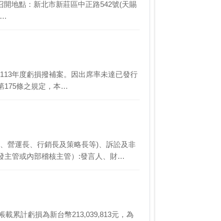
.股東會召開地點：新北市新莊區中正路542號(天賜
視…
:承認113年度虧損撥補案。因出席率未達已發行
175條之規定，本…
長、營運長、行銷長及策略長等)、訴訟及非
發主管或內部稽核主管）:發言人、財…
止帳載累計虧損為新台幣213,039,813元，為