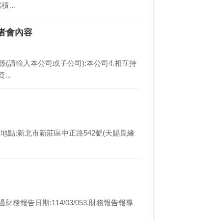
累積…
者會內容
司關係(請輸入本公司或子公司):本公司4.相互持
少資…
)
東會召開地點:新北市新莊區中正路542號(天賜良緣
財務報告日期:114/03/053.財務報告報導