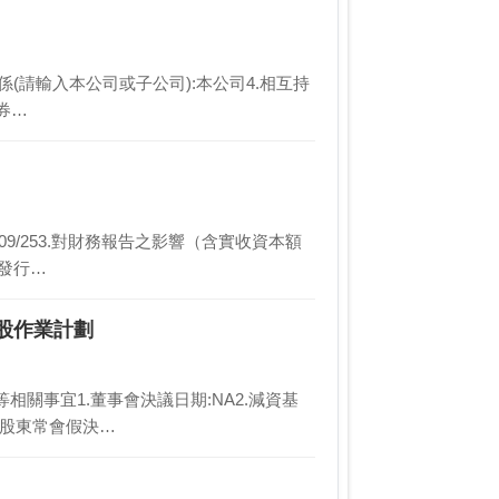
司關係(請輸入本公司或子公司):本公司4.相互持
薦券…
4/09/253.對財務報告之影響（含實收資本額
）:實收資本額(元) 普通股發行…
股作業計劃
關事宜1.董事會決議日期:NA2.減資基
3日股東常會假決…