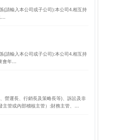
司關係(請輸入本公司或子公司):本公司4.相互持
1…
司關係(請輸入本公司或子公司):本公司4.相互持
東會年…
長、營運長、行銷長及策略長等)、訴訟及非
發主管或內部稽核主管）:財務主管、…