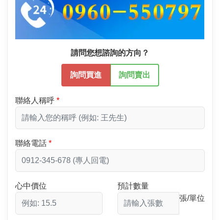
請問您想諮詢的方向？
詢問買進
詢問賣出
聯絡人稱呼
聯絡電話
心中價位
預計數量
張/單位