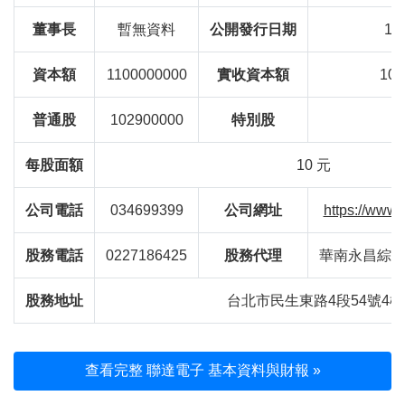
董事長
暫無資料
公開發行日期
19
資本額
1100000000
實收資本額
102
普通股
102900000
特別股
每股面額
10 元
公司電話
034699399
公司網址
https://www.
股務電話
0227186425
股務代理
華南永昌綜
股務地址
台北市民生東路4段54號4樓
查看完整 聯達電子 基本資料與財報 »