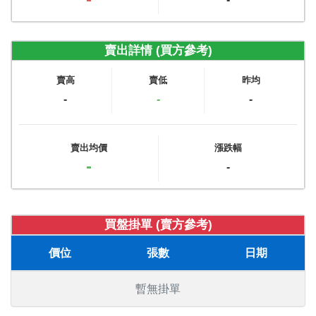
賣出詳情 (買方參考)
賣高
賣低
昨均
-
-
-
賣出均價
漲跌幅
-
-
買盤掛單 (賣方參考)
價位
張數
日期
暫無掛單