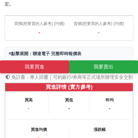
定。
買價(想要賣的人參考) (均價)
賣價(想要買的人參考) (均價)
-
-
▾
點擊展開：聯達電子 完整即時報價表
我要買進
我要賣出
免註冊・專人回覆｜可約銀行/券商等正式場所辦理安全交割
買進詳情 (賣方參考)
買高
買低
昨均
-
-
-
買進均價
漲跌幅
-
-