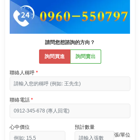
請問您想諮詢的方向？
詢問買進
詢問賣出
聯絡人稱呼
聯絡電話
心中價位
預計數量
張/單位