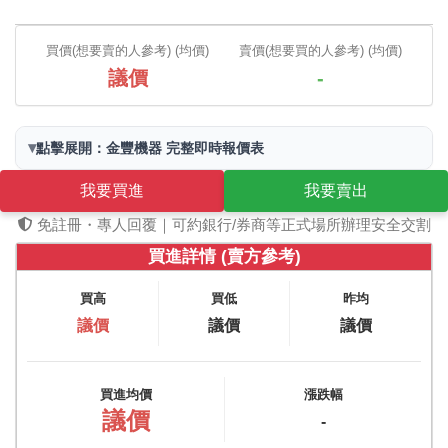
買價(想要賣的人參考) (均價)
賣價(想要買的人參考) (均價)
議價
-
▾
點擊展開：金豐機器 完整即時報價表
我要買進
我要賣出
免註冊・專人回覆｜可約銀行/券商等正式場所辦理安全交割
買進詳情 (賣方參考)
買高
買低
昨均
議價
議價
議價
買進均價
漲跌幅
議價
-