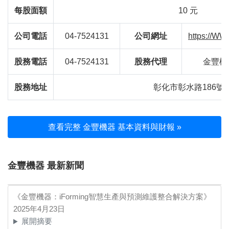
每股面額
10 元
公司電話
04-7524131
公司網址
https://
股務電話
04-7524131
股務代理
金豐機
股務地址
彰化市彰水路186號
查看完整 金豐機器 基本資料與財報 »
金豐機器 最新新聞
《金豐機器：iForming智慧生產與預測維護整合解決方案》
2025年4月23日
展開摘要