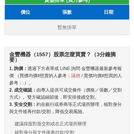
賣盤掛單 (買方參考)
價位
張數
日期
暫無掛單
金豐機器（1557）股票怎麼買賣？（3分鐘摘
要）
1. 詢價：
透過下方表單或 LINE 詢問 金豐機器最新參考報
價 （買價均價#想賣的人參考：
議價
/ 賣價均價#想買的人
參考：
-
）。
2. 成交確認：
由專人提供可成交條件（價格／張數／交割
方式）。雙方確認細節後，即安排後續交割。
3. 安全交割：
約在銀行或券商等正式場所辦理，核對身分
與文件後再付款/交割，降低交易風險。
建議採面對面交割或在正式場所辦理
核對身分與文件後再付款/交割