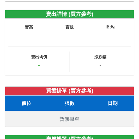
賣出詳情 (買方參考)
賣高
賣低
昨均
-
-
-
賣出均價
漲跌幅
-
-
買盤掛單 (賣方參考)
價位
張數
日期
暫無掛單