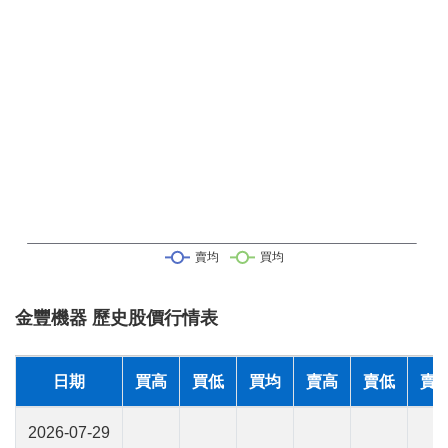
金豐機器 歷史股價行情表
日期
買高
買低
買均
賣高
賣低
賣
2026-07-29