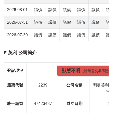
2026-08-01
議價
議價
議價
議價
議價
議
2026-07-31
議價
議價
議價
議價
議價
議
2026-07-30
議價
議價
議價
議價
議價
議
F-英利 公司簡介
狀態不明
登記現況
(請留意交易風險)
股票代號
2239
公司名稱
開曼英利工
Caym
統一編號
47423487
成立日期
10