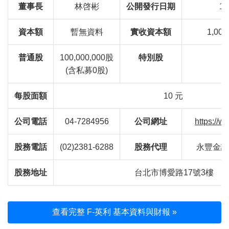
董事長
林啓彬
公開發行日期
10
資本額
暫無資料
實收資本額
1,000
普通股
100,000,000股
特別股
(含私募0股)
每股面額
10 元
公司電話
04-7284956
公司網址
https://
股務電話
(02)2381-6288
股務代理
永豐金證
股務地址
台北市博愛路17號3樓
查看完整 F-英利 基本資料與財報 »