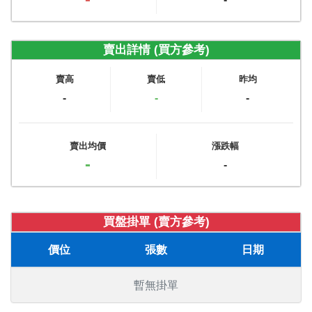
賣出詳情 (買方參考)
賣高
賣低
昨均
-
-
-
賣出均價
漲跌幅
-
-
買盤掛單 (賣方參考)
價位
張數
日期
暫無掛單