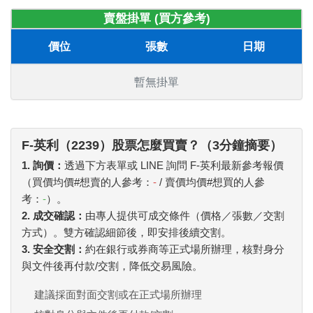
賣盤掛單 (買方參考)
價位
張數
日期
暫無掛單
F-英利（2239）股票怎麼買賣？（3分鐘摘要）
1. 詢價：
透過下方表單或 LINE 詢問 F-英利最新參考報價
（買價均價#想賣的人參考：
-
/ 賣價均價#想買的人參
考：
-
）。
2. 成交確認：
由專人提供可成交條件（價格／張數／交割
方式）。雙方確認細節後，即安排後續交割。
3. 安全交割：
約在銀行或券商等正式場所辦理，核對身分
與文件後再付款/交割，降低交易風險。
建議採面對面交割或在正式場所辦理