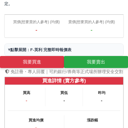
定。
買價(想要賣的人參考) (均價)
賣價(想要買的人參考) (均價)
-
-
▾
點擊展開：F-英利 完整即時報價表
我要買進
我要賣出
免註冊・專人回覆｜可約銀行/券商等正式場所辦理安全交割
買進詳情 (賣方參考)
買高
買低
昨均
-
-
-
買進均價
漲跌幅
-
-