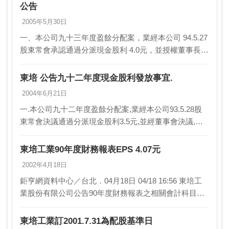
公告
2005年5月30日
一、本公司九十三年度盈餘分配案，業經本公司 94.5.27
股東常會承認通過分派現金股利 4.0元，並授權董事長決
定現金分派基準日，謹訂於94.6.16為現金分派基準日，
並決定於94.6.28起發放…
東培 公告九十二年度現金股利發放事宜.
2004年6月21日
一.本公司九十二年度盈餘分配案,業經本公司93.5.28股
東常會決議通過分派現金股利3.5元,並經董事會決議,謹
訂於93.6.16為現金分派基準日,並決定於93.6.28起發放.
二.依公司法第165…
東培工業90年度財務報表EPS 4.07元
2002年4月18日
鉅亨網資料中心／台北．04月18日 04/18 16:56 東培工
業股份有限公司公告90年度財務報表之相關會計科目資
料如下：單位：新台幣仟元 90年度合併財報 90年度財
報-…
東培工業訂2001.7.31為配股基準日