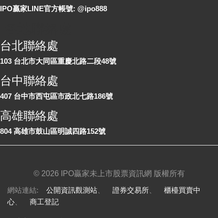
IPO贏家LINE官方帳號: @ipo888
各地聯絡處
台北聯絡處
103 台北市大同區重慶北路二段48號
台中聯絡處
407 台中市西屯區市政北七路186號
高雄聯絡處
804 高雄市鼓山區明誠四路152號
©
2026 IPO贏家未上市股票資訊網 版權所有
網站連結:
公開資訊觀測站
、
證券交易所
、
櫃檯買賣中
心
、
商工登記