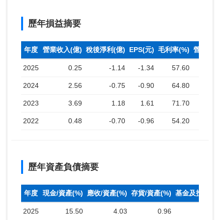
歷年損益摘要
年度
營業收入(億)
稅後淨利(億)
EPS(元)
毛利率(%)
營業利益
2025
0.25
-1.14
-1.34
57.60
-
2024
2.56
-0.75
-0.90
64.80
2023
3.69
1.18
1.61
71.70
2022
0.48
-0.70
-0.96
54.20
-
歷年資產負債摘要
年度
現金/資產(%)
應收/資產(%)
存貨/資產(%)
基金及投資(%
2025
15.50
4.03
0.96