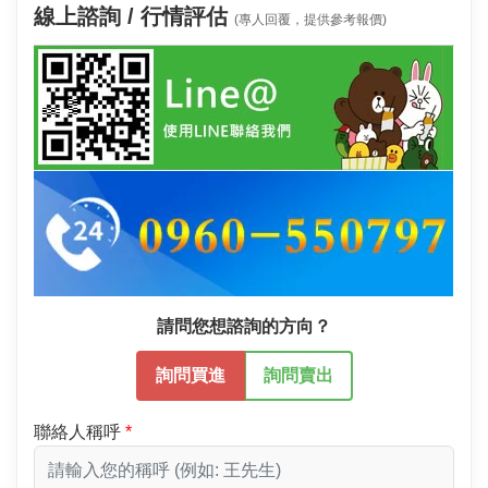
線上諮詢 / 行情評估
(專人回覆，提供參考報價)
請問您想諮詢的方向？
詢問買進
詢問賣出
聯絡人稱呼