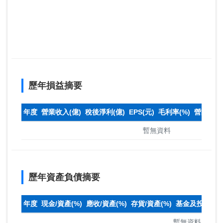
歷年損益摘要
年度
營業收入(億)
稅後淨利(億)
EPS(元)
毛利率(%)
營業利益率
暫無資料
歷年資產負債摘要
年度
現金/資產(%)
應收/資產(%)
存貨/資產(%)
基金及投資(%)
暫無資料