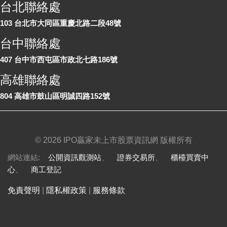
台北聯絡處
103 台北市大同區重慶北路二段48號
台中聯絡處
407 台中市西屯區市政北七路186號
高雄聯絡處
804 高雄市鼓山區明誠四路152號
©
2026 IPO贏家未上市股票資訊網 版權所有
網站連結:
公開資訊觀測站
、
證券交易所
、
櫃檯買賣中
心
、
商工登記
免責聲明
|
隱私權政策
|
服務條款