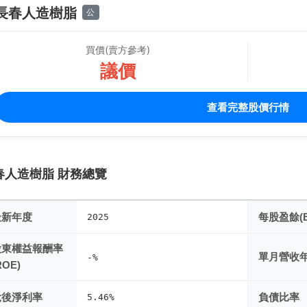
長春人造樹脂
公
買價(賣方參考)
議價
查看完整股價行情
春人造樹脂 財務總覽
最新年度
每股盈餘(E
2025
股東權益報酬率
單月營收
-%
ROE)
稅後淨利率
負債比率
5.46%