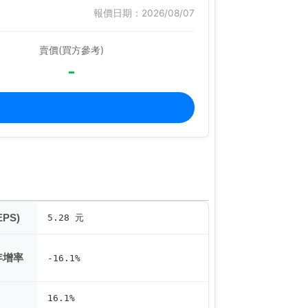
報價日期：2026/08/07
賣價(買方參考)
-
PS)
5.28 元
年增率
-16.1%
16.1%