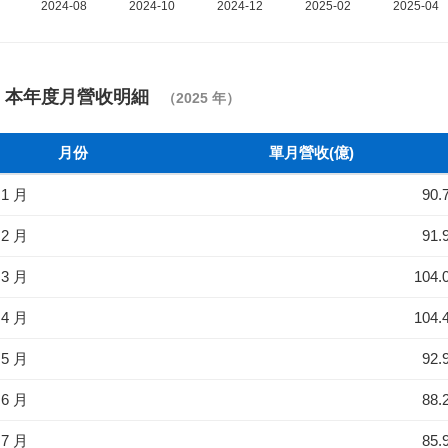
本年度月營收明細
（2025 年）
月份
單月營收(億)
1 月
90.
2 月
91.
3 月
104.
4 月
104.
5 月
92.
6 月
88.
7 月
85.