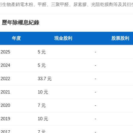
衍生物產銷電木粉、甲醛、三聚甲醛、尿素膠、光阻乾膜劑等及其衍
歷年除權息紀錄
年度
現金股利
股票股利
2025
5 元
-
2024
5 元
-
2022
33.7 元
-
2021
10 元
-
2020
7 元
-
2019
10 元
-
2017
7 元
-