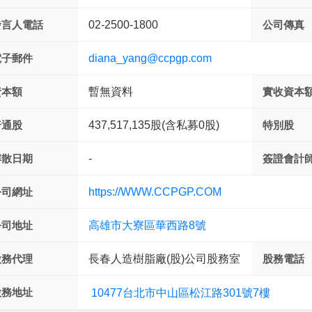
發言人電話
02-2500-1800
公司傳真
電子郵件
diana_yang@ccpgp.com
資本額
暫無資料
實收資本
普通股
437,517,135股(含私募0股)
特別股
解散日期
-
簽證會計
公司網址
https://WWW.CCPGP.COM
公司地址
高雄市大寮區華西路8號
股務代理
長春人造樹脂廠(股)公司股務室
股務電話
股務地址
10477台北市中山區松江路301號7樓