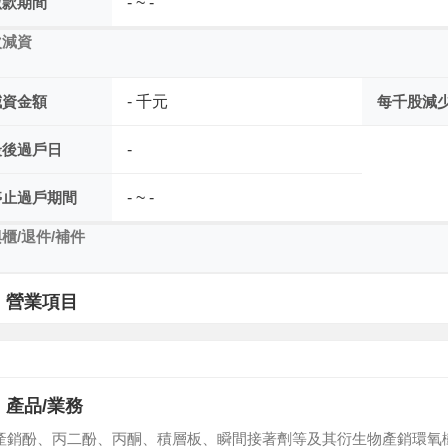
繳款期間
- ~ -
次減資
減資金額
- 千元
每千股減
最後過戶日
-
停止過戶期間
- ~ -
櫃/退件/補件
營業項目
產品/業務
產銷酚、丙二酚、丙酮、積層板、瞬間接著劑等及其衍生物產銷環氧