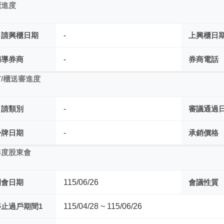
櫃進度
申請興櫃日期
-
上興櫃日
輔導券商
-
券商電話
/櫃送審進度
申請類別
-
審議通過
掛牌日期
-
承銷價格
年度股東會
開會日期
115/06/26
會議性質
停止過戶期間1
115/04/28 ~ 115/06/26