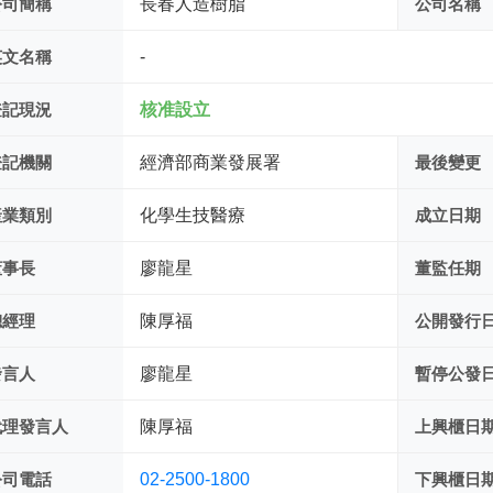
公司簡稱
長春人造樹脂
公司名稱
英文名稱
-
登記現況
核准設立
登記機關
經濟部商業發展署
最後變更
產業類別
化學生技醫療
成立日期
董事長
廖龍星
董監任期
總經理
陳厚福
公開發行
發言人
廖龍星
暫停公發
代理發言人
陳厚福
上興櫃日
公司電話
02-2500-1800
下興櫃日