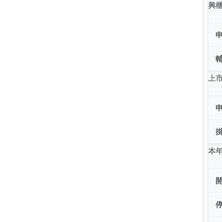
興
上市
本