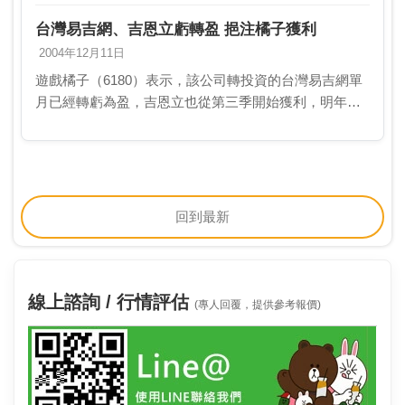
分外掛,上個月就有1.3萬個帳號遭到取消。吉恩立表示,
由於經營的遊戲將越來越多,所服務的玩…
台灣易吉網、吉恩立虧轉盈 挹注橘子獲利
2004年12月11日
遊戲橘子（6180）表示，該公司轉投資的台灣易吉網單
月已經轉虧為盈，吉恩立也從第三季開始獲利，明年兩
家轉投資公司對橘子的獲利貢獻（今年前三季處於累計
虧損狀態）是一整年，在新遊戲方面，橘子則計畫三款
新…
回到最新
線上諮詢 / 行情評估
(專人回覆，提供參考報價)