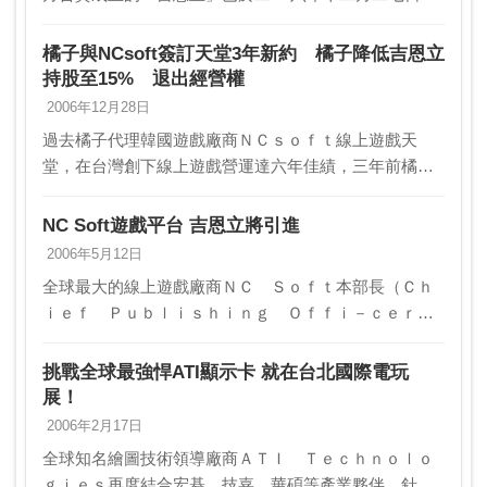
行股權轉移。遊戲橘子執行長劉柏園表示，對吉恩立的
持股八率由五一％降為十五％，並將退出董事會與經營
橘子與NCsoft簽訂天堂3年新約 橘子降低吉恩立
團…
持股至15% 退出經營權
2006年12月28日
過去橘子代理韓國遊戲廠商ＮＣｓｏｆｔ線上遊戲天
堂，在台灣創下線上遊戲營運達六年佳績，三年前橘子
更與ＮＣｓｏｆｔ合資成立台灣吉恩立，在台灣營運天
堂Ⅱ，二七日橘子執行長劉柏園與ＮＣｓｏｆｔ執行長
NC Soft遊戲平台 吉恩立將引進
兼總裁金…
2006年5月12日
全球最大的線上遊戲廠商ＮＣ Ｓｏｆｔ本部長（Ｃｈ
ｉｅｆ Ｐｕｂｌｉｓｈｉｎｇ Ｏｆｆｉ－ｃｅｒ）
鄭東淳１０日表示，個人電腦的線上遊戲市場逐漸走向
成熟，遊戲機的線上遊戲市場正持續發展，ＮＣ Ｓｏ
挑戰全球最強悍ATI顯示卡 就在台北國際電玩
ｆｔ已…
展！
2006年2月17日
全球知名繪圖技術領導廠商ＡＴＩ Ｔｅｃｈｎｏｌｏ
ｇｉｅｓ再度結合宏碁、技嘉、華碩等產業夥伴，針對