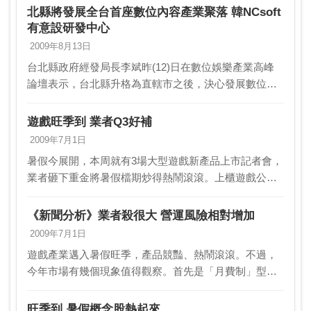
北縣將發展全台首座數位內容產業聚落 韓NCsoft
有意設研發中心
2009年8月13日
台北縣政府經發局長李斌昨(12)日在數位娛樂產業高峰
論壇表示，台北縣升格為直轄市之後，決心發展數位內
容產業聚落。韓國第一大遊戲廠商NCsoft私下表示，如
果台灣有國際級的數位內容園區，該公司將有興趣…
遊戲旺季到 業者Q3好補
2009年7月1日
暑假今展開，本周就有3場大型遊戲新產品上市記者會，
業者砸下重金將暑假檔期炒得熱鬧滾滾。上櫃遊戲公司
遊戲橘子(6180)昨( 30)日宣布推出「生死格鬥
Online」，智冠(5478)旗下遊戲營運公…
《新聞分析》業者殺很大 營運風險相對增加
2009年7月1日
遊戲產業邁入暑假旺季，產品競豔、熱鬧滾滾。不過，
今年市場有幾個現象值得觀察。首先是「月費制」型態
遊戲重出江湖；另外，不論是自製產品的製作成本或是
代理金額，也相對增加，營運風險較過往提高不少。線
旺季到 暑假概念股熱起來