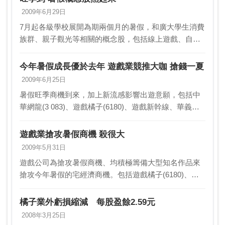
上遊戲…
2009年6月29日
7月起各級學校展開為期兩個月的暑假，和廣大學生消費
族群、親子觀光等相關的概念股，包括線上遊戲、自行
車、觀光飯店股等，股價開始加溫。專家指出，每年暑
假都有一波暑期受惠股的拉升行情，近日在線上遊戲股
今年暑假成長優於去年 遊戲業競推大咖 搶錢一夏
網龍…
2009年6月25日
暑假旺季商機到來，加上新流感影響出遊意願，包括中
華網龍(3 083)、遊戲橘子(6180)、遊戲新幹線、華義國
際(3086)及韓國 NCsoft在台子公司吉恩立等遊戲業者，
都打算以大型遊戲競逐旺季商…
遊戲業搶攻暑假商機 殺很大
2009年5月31日
遊戲公司為搶攻暑假商機、均積極籌備大型知名作品來
搶攻今年暑假的宅經濟商機。包括遊戲橘子(6180)、智
冠科技(5478)旗下的 遊戲新幹線、中華網龍(3083)、宇
峻奧汀(3546)及韓國大廠NCs…
橘子業外虧損縮減 每股盈餘2.59元
2008年3月25日