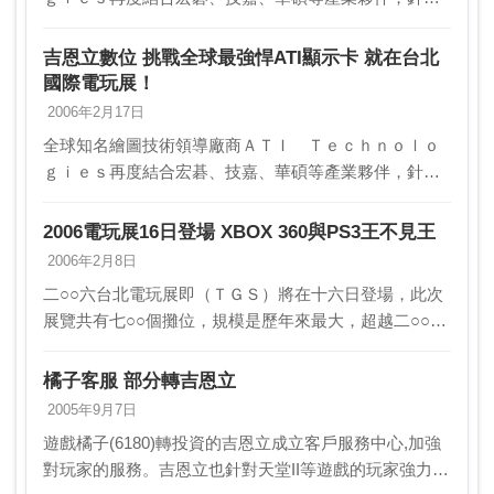
國內外知名遊戲開發廠商，大宇、吉恩立、華義、Ｈｉ
ｎｅｔ、智冠遊戲網提供內建ＡＴＩ全新Ｒａｄｅｏｎ
吉恩立數位 挑戰全球最強悍ATI顯示卡 就在台北
ｘ１０…
國際電玩展！
2006年2月17日
全球知名繪圖技術領導廠商ＡＴＩ Ｔｅｃｈｎｏｌｏ
ｇｉｅｓ再度結合宏碁、技嘉、華碩等產業夥伴，針對
國內外知名遊戲開發廠商，大宇、吉恩立、華義、Ｈｉ
ｎｅｔ、智冠遊戲網提供內建ＡＴＩ全新Ｒａｄｅｏｎ
2006電玩展16日登場 XBOX 360與PS3王不見王
ｘ１０…
2006年2月8日
二○○六台北電玩展即（ＴＧＳ）將在十六日登場，此次
展覽共有七○○個攤位，規模是歷年來最大，超越二○○四
年的六○○個攤位，其中遊戲橘子子公司吉恩立租用九二
個攤位，成為租用攤位數最多者。而次世代遊樂器Ｐ…
橘子客服 部分轉吉恩立
2005年9月7日
遊戲橘子(6180)轉投資的吉恩立成立客戶服務中心,加強
對玩家的服務。吉恩立也針對天堂II等遊戲的玩家強力處