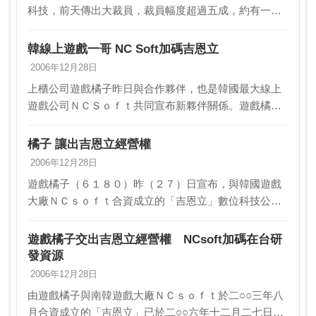
科技，前天傳出大裁員，裁員幅度超過五成，約有一百
多位員工在無預警的情況下被資遣。據了解，吉恩立此
番大手筆瘦身縮編的原因為減少虧損。該公司已經長達
韓線上遊戲一哥 NC Soft加碼吉恩立
一年的…
2006年12月28日
上櫃公司遊戲橘子昨日與合作夥伴，也是韓國最大線上
遊戲公司ＮＣＳｏｆｔ共同宣布新夥伴關係。遊戲橘子
再度與ＮＣ Ｓｏｆｔ簽下「天堂」三年合約，但也淡
出雙方在台灣合資公司吉恩立數位科技的經營。ＮＣ
橘子 讓出吉恩立經營權
Ｓｏｆ…
2006年12月28日
遊戲橘子（６１８０）昨（２７）日宣布，與韓國遊戲
大廠ＮＣｓｏｆｔ合資成立的「吉恩立」數位科技公
司，進行部股權轉移，橘子由原持股比例５１％，下降
至１５％，全面撤出吉恩立董事會。橘子擔心市場質疑
遊戲橘子交出吉恩立經營權 NCsoft加碼在台研
與ＮＣｓ…
發資源
2006年12月28日
由遊戲橘子與南韓遊戲大廠ＮＣｓｏｆｔ於二○○三年八
月合資成立的「吉恩立」已於二○○六年十二月二七日速