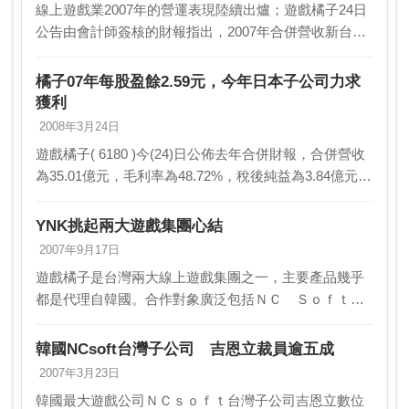
線上遊戲業2007年的營運表現陸續出爐；遊戲橘子24日
公告由會計師簽核的財報指出，2007年合併營收新台幣
35億元，較2006年同期的36.7億元，衰退約4.87%；橘
子指出，由於2007年初處分轉…
橘子07年每股盈餘2.59元，今年日本子公司力求
獲利
2008年3月24日
遊戲橘子( 6180 )今(24)日公佈去年合併財報，合併營收
為35.01億元，毛利率為48.72%，稅後純益為3.84億元，
每股盈餘為2.59元。惟相較於2006年稅後純益4.35億
元，下滑約11…
YNK挑起兩大遊戲集團心結
2007年9月17日
遊戲橘子是台灣兩大線上遊戲集團之一，主要產品幾乎
都是代理自韓國。合作對象廣泛包括ＮＣ Ｓｏｆｔ、
Ｎｅｘｏｎ等等，雙方合作不能說一點問題都沒有，但
為何遊戲橘子獨獨只針對ＹＮＫ採取激烈行動？遊戲橘
韓國NCsoft台灣子公司 吉恩立裁員逾五成
子的韓…
2007年3月23日
韓國最大遊戲公司ＮＣｓｏｆｔ台灣子公司吉恩立數位