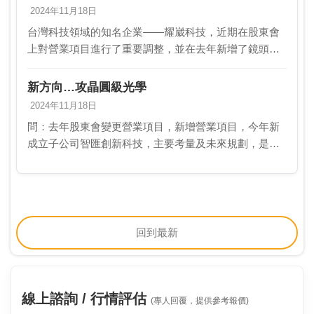
2024年11月18日
台灣科技領域的知名企業——耀崴科技，近期在股東會
上對營業項目進行了重要調整，並在去年新增了鏡頭專
利權買賣及授權、產品設計業及智慧財產權業等業務。
隨著今年新成立子公司智匯創新科技，公司正積極朝向
新方向…攻晶圓級光學
橫向整…
2024年11月18日
問：去年股東會變更營業項目，新增營業項目，今年新
成立子公司智匯創新科技，主要考量及未來規劃，是否
在橫向整合後進一步朝垂直整合發展？答：去年股東會
通過變更公司章程，業務範圍新增鏡頭專利權買賣及授
權、產…
回到最新
線上諮詢 / 行情評估
(專人回覆，提供參考報價)