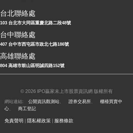
各地聯絡處
台北聯絡處
103 台北市大同區重慶北路二段48號
台中聯絡處
407 台中市西屯區市政北七路186號
高雄聯絡處
804 高雄市鼓山區明誠四路152號
©
2026 IPO贏家未上市股票資訊網 版權所有
網站連結:
公開資訊觀測站
、
證券交易所
、
櫃檯買賣中
心
、
商工登記
免責聲明
|
隱私權政策
|
服務條款