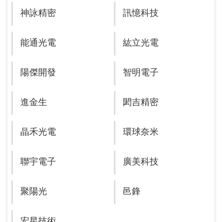
神詠精密
訊憶科技
能通光電
紘立光電
陽傑開發
智明電子
進金生
閎吉精密
晶禾光電
環球奈米
聯宇電子
廣美科技
聚陽光
邑鋒
宏星技術