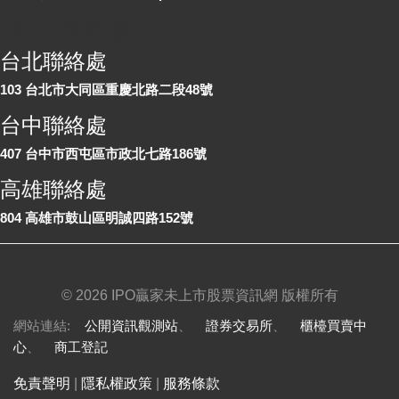
各地聯絡處
台北聯絡處
103 台北市大同區重慶北路二段48號
台中聯絡處
407 台中市西屯區市政北七路186號
高雄聯絡處
804 高雄市鼓山區明誠四路152號
©
2026 IPO贏家未上市股票資訊網 版權所有
網站連結:
公開資訊觀測站
、
證券交易所
、
櫃檯買賣中
心
、
商工登記
免責聲明
|
隱私權政策
|
服務條款