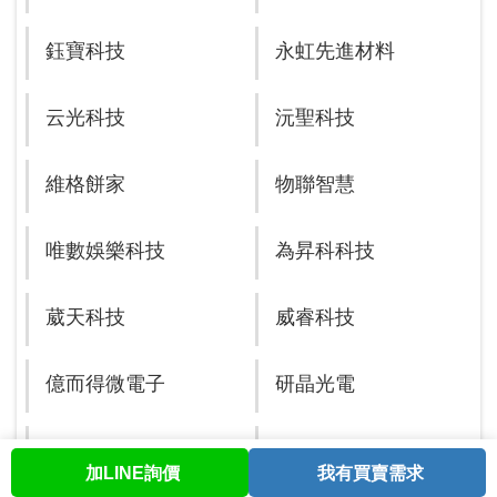
鈺寶科技
永虹先進材料
云光科技
沅聖科技
維格餅家
物聯智慧
唯數娛樂科技
為昇科科技
葳天科技
威睿科技
億而得微電子
研晶光電
亞果遊艇開發
燁聯鋼鐵
加LINE詢價
我有買賣需求
首頁
股票查詢
討論區
與我聯繫
會員中心