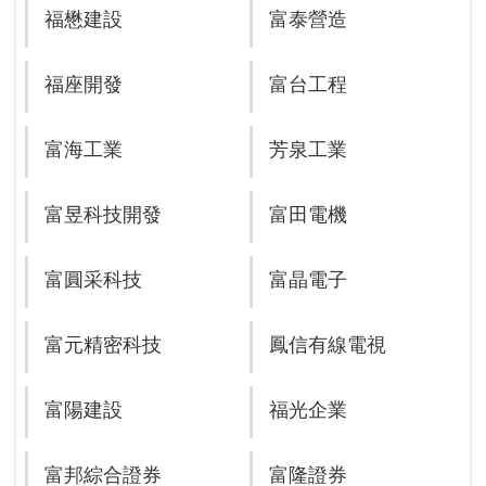
福懋建設
富泰營造
福座開發
富台工程
富海工業
芳泉工業
富昱科技開發
富田電機
富圓采科技
富晶電子
富元精密科技
鳳信有線電視
富陽建設
福光企業
富邦綜合證券
富隆證券