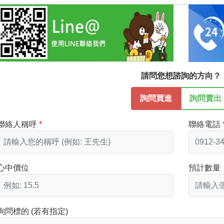
請問您想諮詢的方向？
詢問買進
詢問賣出
聯絡人稱呼
聯絡電話
心中價位
預計數量
詢問標的 (若有指定)