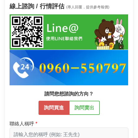
線上諮詢 / 行情評估
(專人回覆，提供參考報價)
請問您想諮詢的方向？
詢問買進
詢問賣出
聯絡人稱呼