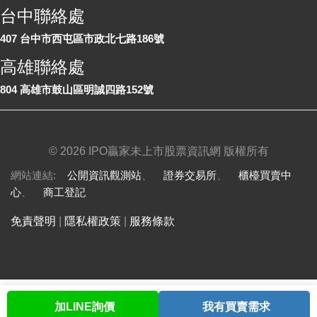
台中聯絡處
407 台中市西屯區市政北七路186號
高雄聯絡處
804 高雄市鼓山區明誠四路152號
©
2026 IPO贏家未上市股票資訊網 版權所有
網站連結:
公開資訊觀測站
、
證券交易所
、
櫃檯買賣中
心
、
商工登記
免責聲明
|
隱私權政策
|
服務條款
加LINE詢價
我有買賣需求
首頁
股票查詢
討論區
與我聯繫
會員中心