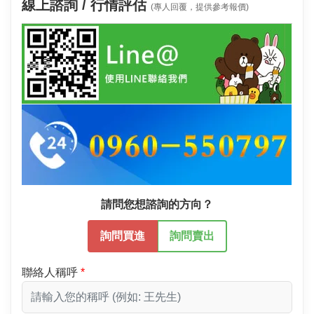
線上諮詢 / 行情評估
(專人回覆，提供參考報價)
請問您想諮詢的方向？
詢問買進
詢問賣出
聯絡人稱呼