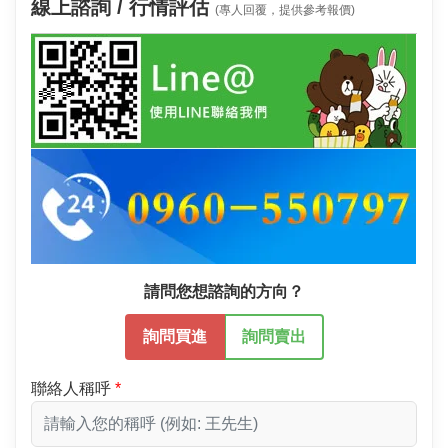
線上諮詢 / 行情評估
(專人回覆，提供參考報價)
請問您想諮詢的方向？
詢問買進
詢問賣出
聯絡人稱呼