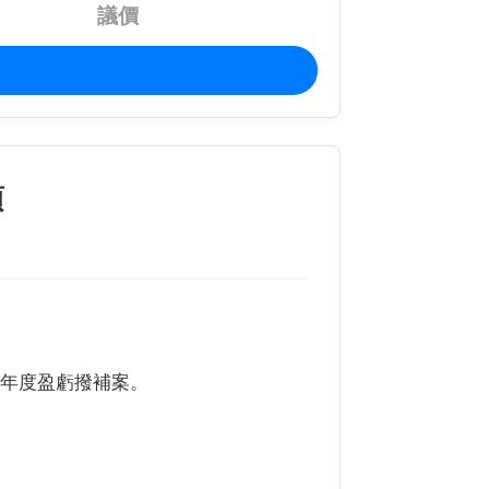
議價
項
3年度盈虧撥補案。