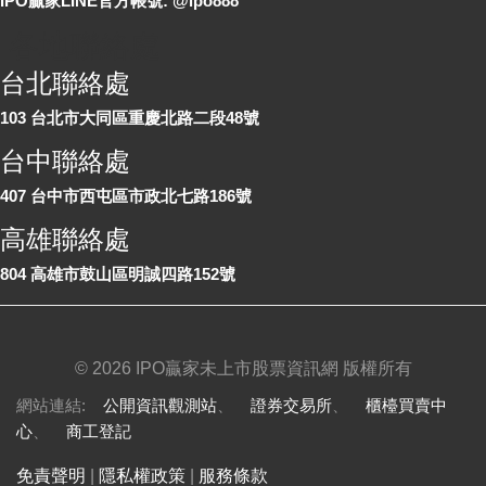
IPO贏家LINE官方帳號: @ipo888
各地聯絡處
台北聯絡處
103 台北市大同區重慶北路二段48號
台中聯絡處
407 台中市西屯區市政北七路186號
高雄聯絡處
804 高雄市鼓山區明誠四路152號
©
2026 IPO贏家未上市股票資訊網 版權所有
網站連結:
公開資訊觀測站
、
證券交易所
、
櫃檯買賣中
心
、
商工登記
免責聲明
|
隱私權政策
|
服務條款