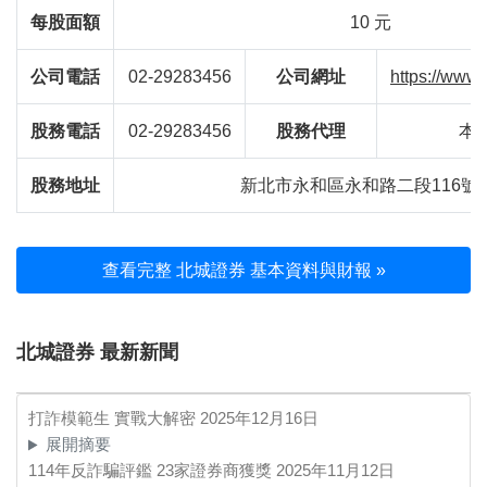
每股面額
10 元
公司電話
02-29283456
公司網址
https://www
股務電話
02-29283456
股務代理
本
股務地址
新北市永和區永和路二段116號
查看完整 北城證券 基本資料與財報 »
北城證券 最新新聞
打詐模範生 實戰大解密
2025年12月16日
展開摘要
114年反詐騙評鑑 23家證券商獲獎
2025年11月12日