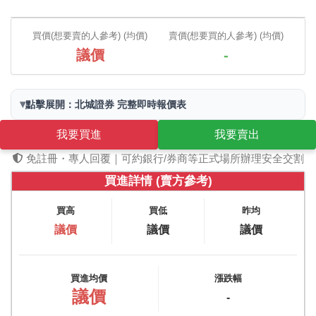
買價(想要賣的人參考) (均價)
賣價(想要買的人參考) (均價)
議價
-
▾
點擊展開：北城證券 完整即時報價表
我要買進
我要賣出
免註冊・專人回覆｜可約銀行/券商等正式場所辦理安全交割
買進詳情 (賣方參考)
買高
買低
昨均
議價
議價
議價
買進均價
漲跌幅
議價
-