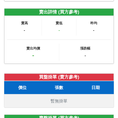
賣出詳情 (買方參考)
賣高
賣低
昨均
-
-
-
賣出均價
漲跌幅
-
-
買盤掛單 (賣方參考)
價位
張數
日期
暫無掛單