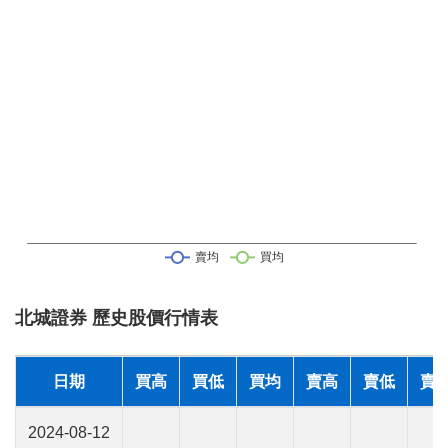
北城證券 歷史股價行情表
日期
買高
買低
買均
賣高
賣低
賣
2024-08-12