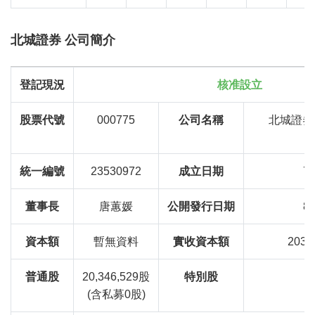
北城證券 公司簡介
登記現況
核准設立
股票代號
000775
公司名稱
北城證券
P
統一編號
23530972
成立日期
78
董事長
唐蕙媛
公開發行日期
87
資本額
暫無資料
實收資本額
203,
普通股
20,346,529股
特別股
(含私募0股)