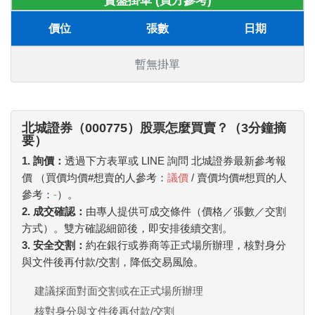
賣盤掛單 (買方參考)
價位
張數
日期
暫無掛單
北城證券（000775）股票怎麼買賣？（3分鐘摘
要）
1. 詢價：
透過下方表單或 LINE 詢問 北城證券最新參考報
價 （買價均價#想賣的人參考：
議價
/ 賣價均價#想買的人
參考：
-
）。
2. 成交確認：
由專人提供可成交條件（價格／張數／交割
方式）。雙方確認細節後，即安排後續交割。
3. 安全交割：
約在銀行或券商等正式場所辦理，核對身分
與文件後再付款/交割，降低交易風險。
建議採面對面交割或在正式場所辦理
核對身分與文件後再付款/交割