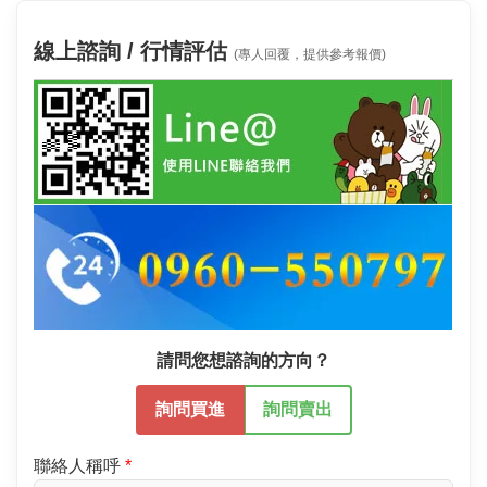
線上諮詢 / 行情評估
(專人回覆，提供參考報價)
請問您想諮詢的方向？
詢問買進
詢問賣出
聯絡人稱呼