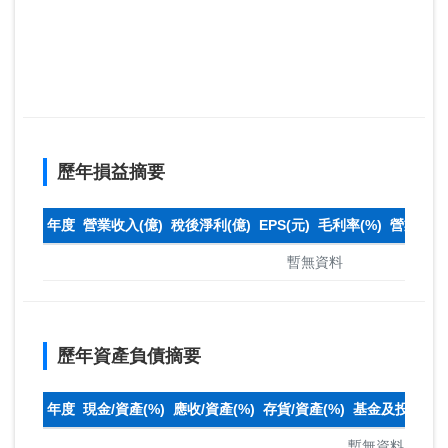
歷年損益摘要
年度
營業收入(億)
稅後淨利(億)
EPS(元)
毛利率(%)
營業利益率
暫無資料
歷年資產負債摘要
年度
現金/資產(%)
應收/資產(%)
存貨/資產(%)
基金及投資(%)
暫無資料