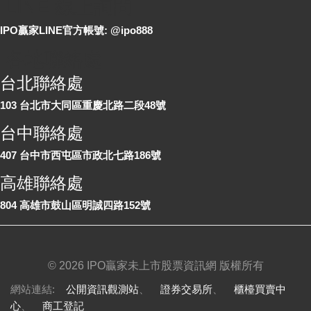
LINE 線上詢問
IPO贏家LINE官方帳號: @ipo888
各地聯絡處
台北聯絡處
103 台北市大同區重慶北路二段48號
台中聯絡處
407 台中市西屯區市政北七路186號
高雄聯絡處
804 高雄市鼓山區明誠四路152號
©
2026 IPO贏家未上市股票資訊網 版權所有
網站連結:
公開資訊觀測站
、
證券交易所
、
櫃檯買賣中
心
、
商工登記