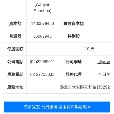
(Wanyan
Shaohua)
資本額
1430879450
實收資本額
5
普通股
56087945
特別股
每股面額
10 元
公司電話
(02)22989011
公司網址
https://
股務電話
02-27755333
股務代理
全日美
股務地址
臺北市大安區安和路1段29號1
查看完整 台灣維達 基本資料與財報 »