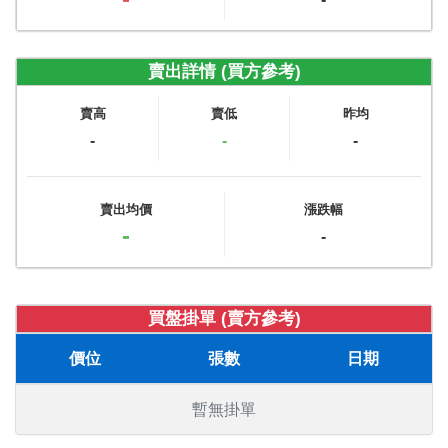
賣出詳情 (買方參考)
賣高
賣低
昨均
-
-
-
賣出均價
漲跌幅
-
-
買盤掛單 (賣方參考)
價位
張數
日期
暫無掛單