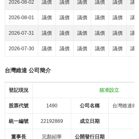
2026-08-02
議價
議價
議價
議價
議價
議
2026-08-01
議價
議價
議價
議價
議價
議
2026-07-31
議價
議價
議價
議價
議價
議
2026-07-30
議價
議價
議價
議價
議價
議
台灣維達 公司簡介
登記現況
核准設立
股票代號
1490
公司名稱
台灣維達衛
統一編號
22192869
成立日期
1
董事長
完顏紹華
公開發行日期
1