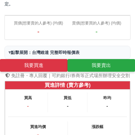
定。
買價(想要賣的人參考) (均價)
賣價(想要買的人參考) (均價)
-
-
▾
點擊展開：台灣維達 完整即時報價表
我要買進
我要賣出
免註冊・專人回覆｜可約銀行/券商等正式場所辦理安全交割
買進詳情 (賣方參考)
買高
買低
昨均
-
-
-
買進均價
漲跌幅
-
-