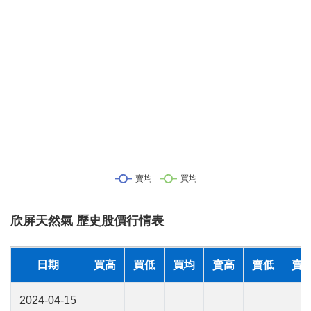
欣屏天然氣 歷史股價行情表
日期
買高
買低
買均
賣高
賣低
賣
2024-04-15