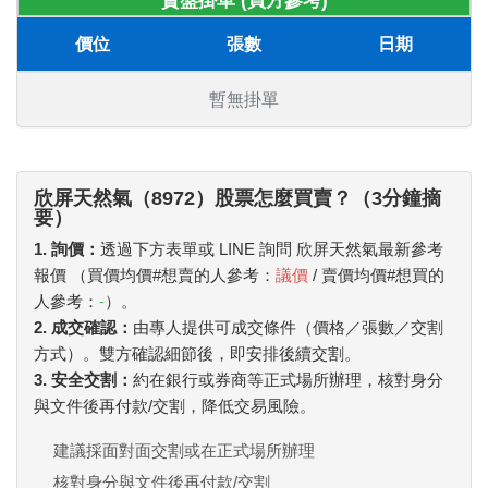
賣盤掛單 (買方參考)
價位
張數
日期
暫無掛單
欣屏天然氣（8972）股票怎麼買賣？（3分鐘摘
要）
1. 詢價：
透過下方表單或 LINE 詢問 欣屏天然氣最新參考
報價 （買價均價#想賣的人參考：
議價
/ 賣價均價#想買的
人參考：
-
）。
2. 成交確認：
由專人提供可成交條件（價格／張數／交割
方式）。雙方確認細節後，即安排後續交割。
3. 安全交割：
約在銀行或券商等正式場所辦理，核對身分
與文件後再付款/交割，降低交易風險。
建議採面對面交割或在正式場所辦理
核對身分與文件後再付款/交割