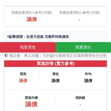
買價(想要賣的人參考) (均價)
賣價(想要買的人參考) (均價)
議價
-
▾
點擊展開：欣屏天然氣 完整即時報價表
我要買進
我要賣出
免註冊・專人回覆｜可約銀行/券商等正式場所辦理安全交割
買進詳情 (賣方參考)
買高
買低
昨均
議價
議價
議價
買進均價
漲跌幅
議價
-