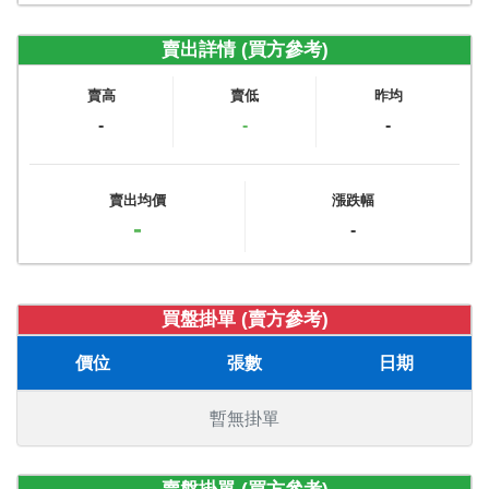
賣出詳情 (買方參考)
賣高
賣低
昨均
-
-
-
賣出均價
漲跌幅
-
-
買盤掛單 (賣方參考)
價位
張數
日期
暫無掛單