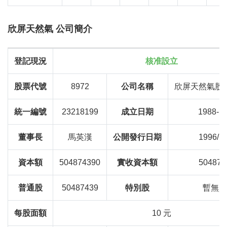
欣屏天然氣 公司簡介
登記現況
核准設立
股票代號
8972
公司名稱
欣屏天然氣股
統一編號
23218199
成立日期
1988-1
董事長
馬英漢
公開發行日期
1996/12
資本額
504874390
實收資本額
504874
普通股
50487439
特別股
暫無資
每股面額
10 元