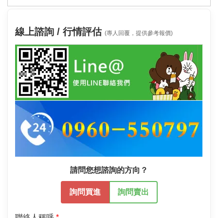
線上諮詢 / 行情評估
(專人回覆，提供參考報價)
請問您想諮詢的方向？
詢問買進
詢問賣出
聯絡人稱呼