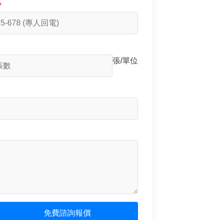
張/單位
免費諮詢報價