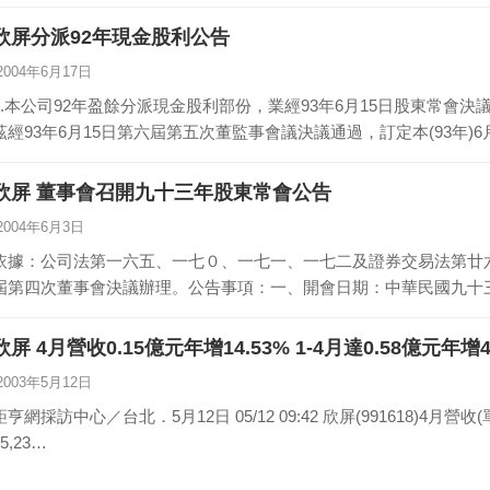
欣屏分派92年現金股利公告
2004年6月17日
1.本公司92年盈餘分派現金股利部份，業經93年6月15日股東常會決議
茲經93年6月15日第六屆第五次董監事會議決議通過，訂定本(93年)6
欣屏 董事會召開九十三年股東常會公告
2004年6月3日
依據：公司法第一六五、一七０、一七一、一七二及證券交易法第廿
屆第四次董事會決議辦理。公告事項：一、開會日期：中華民國九十
整…
欣屏 4月營收0.15億元年增14.53% 1-4月達0.58億元年增4
2003年5月12日
鉅亨網採訪中心／台北．5月12日 05/12 09:42 欣屏(991618)4月營收(單位:千元)項目 4月
15,23…