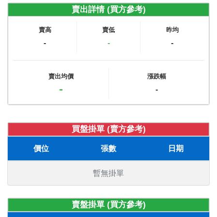
賣出詳情 (買方參考)
賣高
賣低
昨均
-
-
-
賣出均價
漲跌幅
-
-
買盤掛單 (賣方參考)
價位
張數
日期
暫無掛單
賣盤掛單 (買方參考)