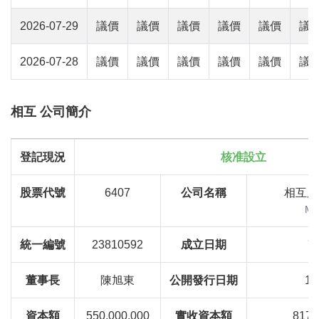
2026-07-29
議價
議價
議價
議價
議價
議
2026-07-28
議價
議價
議價
議價
議價
議
相互 公司簡介
登記現況
核准設立
股票代號
6407
公司名稱
相互股
Mu
統一編號
23810592
成立日期
79
董事長
陳旭東
公開發行日期
10
資本額
550,000,000
實收資本額
817,