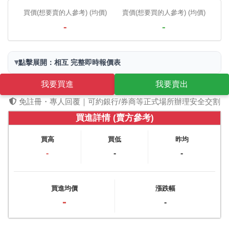
買價(想要賣的人參考) (均價)
賣價(想要買的人參考) (均價)
-
-
▾
點擊展開：相互 完整即時報價表
我要買進
我要賣出
免註冊・專人回覆｜可約銀行/券商等正式場所辦理安全交割
買進詳情 (賣方參考)
買高
買低
昨均
-
-
-
買進均價
漲跌幅
-
-