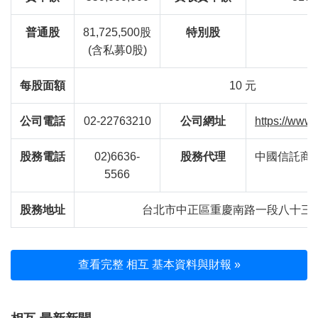
普通股
81,725,500股
特別股
(含私募0股)
每股面額
10 元
公司電話
02-22763210
公司網址
https://www
股務電話
02)6636-
股務代理
中國信託商
5566
股務地址
台北市中正區重慶南路一段八十三
查看完整 相互 基本資料與財報 »