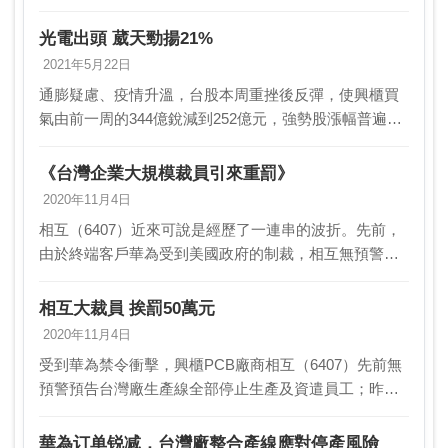
旗，上市櫃及興櫃遠距、遊 戲、網通概念股全面紅通
通，在題材面助攻下大發「疫情財」。興櫃 本周由跌深
光電出頭 葳天勁揚21%
的葳…
2021年5月22日
通膨疑慮、疫情升溫，台股本周重挫後反彈，使興櫃買
氣由前一周的344億銳減到252億元，強勢股漲幅普遍收
斂，但漲幅達一成以上檔數比前周增加，包括葳天
（5277）、源大環能等多達16檔表現領先。本周興櫃…
《台灣企業大規模裁員引來重罰》
2020年11月4日
相互（6407）近來可說是經歷了一連串的波折。先前，
由於終端客戶華為受到美國政府的制裁，相互無預警地
宣布台灣廠的生產線全部停工，還進行了員工資遣。這
個決定讓許多員工措手不及，也讓市場對相互的未來產
相互大裁員 挨罰50萬元
生…
2020年11月4日
受到華為禁令衝擊，興櫃PCB廠商相互（6407）先前無
預警預告台灣廠生產線全部停止生產及資遣員工；昨
（3）日再公告，公司違反大量解僱勞工保護法相關規
定，繳交罰鍰新台幣50萬元。相互受終端客戶華為遭
華為订单锐减，台灣廠整合產線應對停產風險