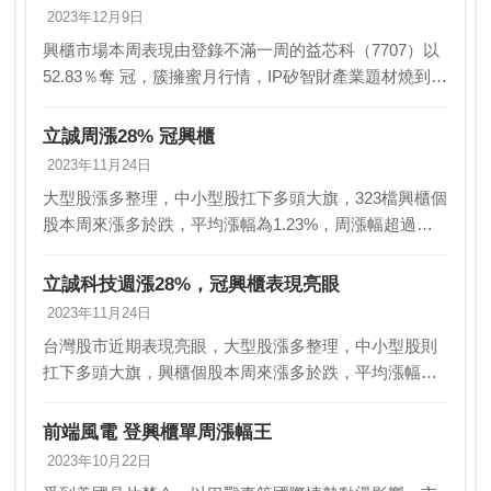
2023年12月9日
興櫃市場本周表現由登錄不滿一周的益芯科（7707）以
52.83％奪 冠，簇擁蜜月行情，IP矽智財產業題材燒到興
櫃，亞軍由納諾*-KY（ 6495）大漲35.63％摘下，相互
（6407）上漲26.04…
立誠周漲28% 冠興櫃
2023年11月24日
大型股漲多整理，中小型股扛下多頭大旗，323檔興櫃個
股本周來漲多於跌，平均漲幅為1.23%，周漲幅超過一
成檔數攀升至14檔，其中，LED散熱基板廠立誠
（6597）周漲幅達28%，登上興櫃漲幅王。櫃買…
立誠科技週漲28%，冠興櫃表現亮眼
2023年11月24日
台灣股市近期表現亮眼，大型股漲多整理，中小型股則
扛下多頭大旗，興櫃個股本周來漲多於跌，平均漲幅達
1.23%。其中，LED散熱基板廠立誠（6597）周漲幅達
28%，成為興櫃漲幅王。櫃買中心資料顯示，興…
前端風電 登興櫃單周漲幅王
2023年10月22日