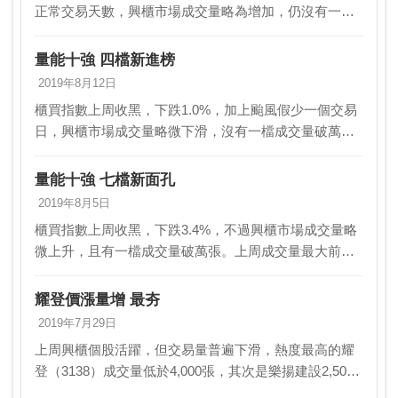
正常交易天數，興櫃市場成交量略為增加，仍沒有一檔
成交量破萬張。上周成交量最大前三名依序是優你康
（4150）、耀登科技，以及展頌；近一周成交量最大
量能十強 四檔新進榜
的…
2019年8月12日
櫃買指數上周收黑，下跌1.0%，加上颱風假少一個交易
日，興櫃市場成交量略微下滑，沒有一檔成交量破萬
張。上周成交量最大前三名依序是優你康（4150）、展
頌，以及瑞興銀行；而近一周成交量最大的十檔股票
量能十強 七檔新面孔
中…
2019年8月5日
櫃買指數上周收黑，下跌3.4%，不過興櫃市場成交量略
微上升，且有一檔成交量破萬張。上周成交量最大前三
名依序是優你康（4150）、耀登科技，以及瑞鼎科技；
而近一周成交量最大的十檔股票中，以生技醫療業占…
耀登價漲量增 最夯
2019年7月29日
上周興櫃個股活躍，但交易量普遍下滑，熱度最高的耀
登（3138）成交量低於4,000張，其次是樂揚建設2,507
張，北極星藥業-KY雖連五周上榜交易量前三，但也降溫