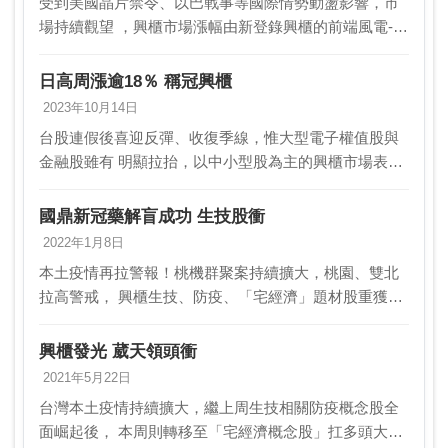
受到美國晶片禁令、以巴戰事等國際情勢動盪影響，市
場持續觀望 ，興櫃市場漲幅由新登錄興櫃的前端風電-新
（7702）以18.18％奪冠 ，相互（6407）周漲12.45％居
次。法人指出，加權指數在本周僅…
日高周漲逾18％ 稱冠興櫃
2023年10月14日
台股連假後喜迎反彈、收復季線，惟大型電子權值股與
金融股雖有 明顯拉抬，以中小型股為主的興櫃市場表現
略顯平淡，僅部分績優股 挺身而出，工程大廠日高
（1594）9月營收創逾一年高、勇奪興櫃周 漲幅之冠；
國鼎新冠藥解盲成功 生技股衝
…
2022年1月8日
本土疫情再拉警報！桃機群聚案持續擴大，桃園、雙北
拉高警戒， 興櫃生技、防疫、「宅經濟」題材股重獲資
金青睞。國鼎（4132）新 冠肺炎口服藥解盲成功，股價
6日「漲到熔斷」、單周飛漲一倍，利 得（849…
興櫃發光 葳天領頭衝
2021年5月22日
台灣本土疫情持續擴大，繼上周生技相關防疫概念股全
面崛起後， 本周則轉移至「宅經濟概念股」扛多頭大