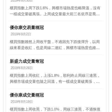
2019年9月30日
櫃買指數上周下跌1.6%，興櫃市場熱度也略降溫，沒有
一檔成交量破萬張。上周成交量最大前三名依序是喬本
（4193）、華安，以及優你康。而近一周成交量最大的
十檔股票中，以生技醫療業占四檔最多，其次是半導…
優你康交易量稱冠
2019年9月2日
櫃買指數雖然上周收平盤，不過因先下跌後彈升，以周
線來看是收紅，也是周線二連紅，興櫃市場熱度也維持
穩定，有一檔成交量破萬張。上周成交量最大前三名依
序是優你康（4150）、耀登科技，以及凱勝綠能；而近
新盛力成交量奪冠
一…
2019年8月26日
櫃買指數上周收紅，上漲1.8%，順利終止周線三連黑，
興櫃市場成交量也隨之回溫，有一檔成交量破萬張，前
三名成交量也顯著提升。上周成交量最大前三名依序是
新盛力（4931）、優你康，以及紘通企業。而近一周…
優你康成交量稱冠
2019年8月19日
櫃買指數上周收黑，下跌1.0%，周線三連黑，不過恢復