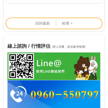
到1,974張。其他還有奇鈦科、因華…
回到最新
較舊 >
線上諮詢 / 行情評估
(專人回覆，提供參考報價)