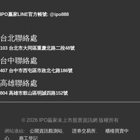
LINE 線上詢問
IPO贏家LINE官方帳號: @ipo888
各地聯絡處
台北聯絡處
103 台北市大同區重慶北路二段48號
台中聯絡處
407 台中市西屯區市政北七路186號
高雄聯絡處
804 高雄市鼓山區明誠四路152號
©
2026 IPO贏家未上市股票資訊網 版權所有
網站連結:
公開資訊觀測站
、
證券交易所
、
櫃檯買賣中
心
、
商工登記