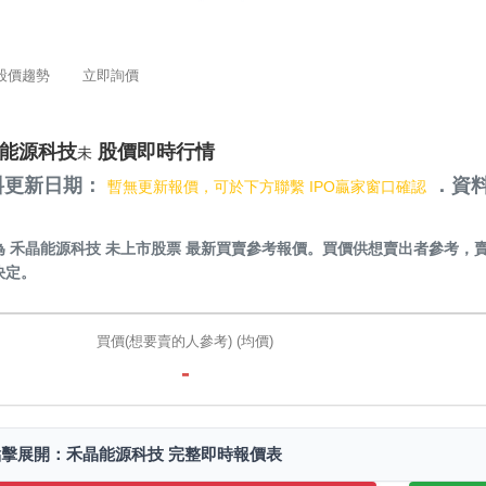
股價趨勢
立即詢價
能源科技
股價即時行情
未
料更新日期：
．資料
暫無更新報價，可於下方聯繫 IPO贏家窗口確認
）
為
禾晶能源科技 未上市股票
最新買賣參考報價。買價供想賣出者參考，
決定。
買價(想要賣的人參考) (均價)
-
點擊展開：禾晶能源科技 完整即時報價表