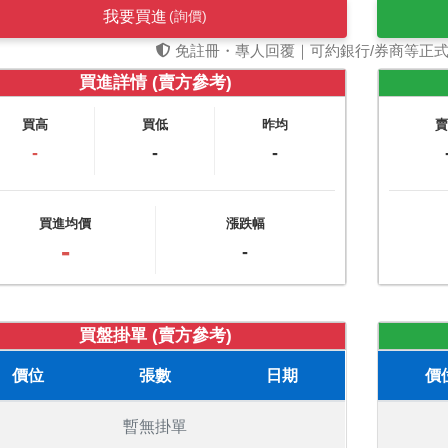
我要買進
(詢價)
免註冊・專人回覆｜可約銀行/券商等正
買進詳情 (賣方參考)
買高
買低
昨均
-
-
-
買進均價
漲跌幅
-
-
買盤掛單 (賣方參考)
價位
張數
日期
價
暫無掛單