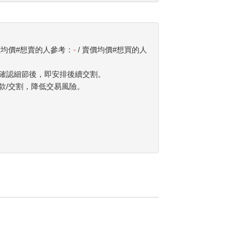
價均價#想賣的人參考：
-
/ 賣價均價#想買的人
確認細節後，即安排後續交割。
款/交割，降低交易風險。