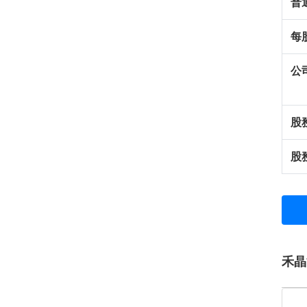
普
每
公
股
股
禾晶