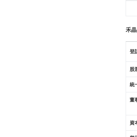
禾晶
登
股
統
董
資