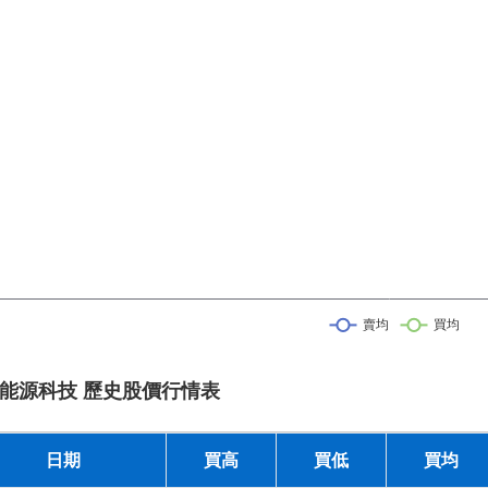
能源科技 歷史股價行情表
日期
買高
買低
買均