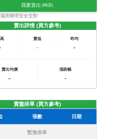
我要賣出
(轉讓)
式場所辦理安全交割
賣出詳情 (買方參考)
賣高
賣低
昨均
-
-
-
賣出均價
漲跌幅
-
-
賣盤掛單 (買方參考)
位
張數
日期
暫無掛單