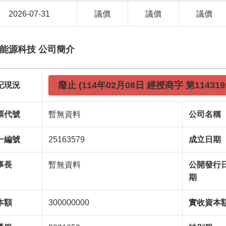
2026-07-31
議價
議價
議價
能源科技 公司簡介
廢止 (114年02月08日 經授商字 第114319
記現況
票代號
暫無資料
公司名稱
一編號
25163579
成立日期
事長
暫無資料
公開發行
期
本額
300000000
實收資本