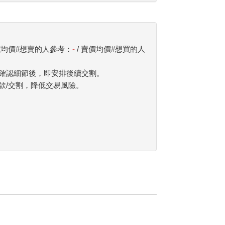
價均價#想賣的人參考：
-
/ 賣價均價#想買的人
確認細節後，即安排後續交割。
款/交割，降低交易風險。