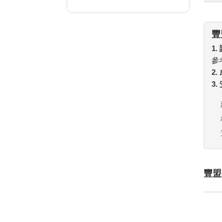
豐
1.
參
2
3
豐盟