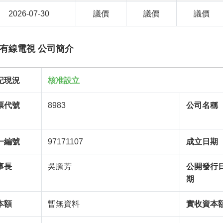
2026-07-30
議價
議價
議價
有線電視 公司簡介
記現況
核准設立
票代號
8983
公司名稱
一編號
97171107
成立日期
事長
吳騰芳
公開發行
期
本額
暫無資料
實收資本