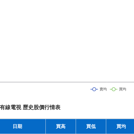
有線電視 歷史股價行情表
日期
買高
買低
買均