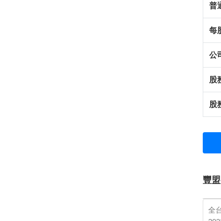
普
每
公
股
股
豐盟
全台