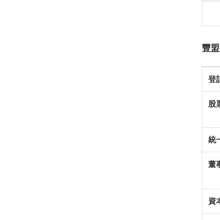
豐盟
登
股
統
董
資