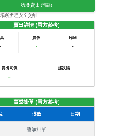
我要賣出
(轉讓)
式場所辦理安全交割
賣出詳情 (買方參考)
賣高
賣低
昨均
-
-
-
賣出均價
漲跌幅
-
-
賣盤掛單 (買方參考)
位
張數
日期
暫無掛單