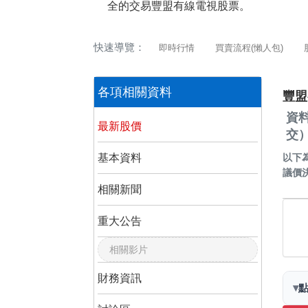
全的交易豐盟有線電視股票。
快速導覽：
即時行情
買賣流程(懶人包)
各項相關資料
豐盟
資
最新股價
交
基本資料
以下
議價
相關新聞
重大公告
相關影片
財務資訊
▾