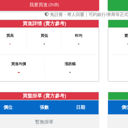
我要買進
(詢價)
免註冊・專人回覆｜可約銀行/券商等正
買進詳情 (賣方參考)
買高
買低
昨均
-
-
-
買進均價
漲跌幅
-
-
買盤掛單 (賣方參考)
價位
張數
日期
價
暫無掛單