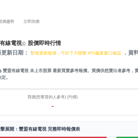
股價趨勢
立即詢價
有線電視
股價即時行情
公
料更新日期：
．資料
暫無更新報價，可於下方聯繫 IPO贏家窗口確認
）
為
豐盟有線電視 未上市股票
最新買賣參考報價。買價供想賣出者參考，
決定。
買價(想要賣的人參考) (均價)
-
點擊展開：豐盟有線電視 完整即時報價表