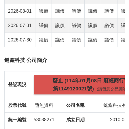
2026-08-01
議價
議價
議價
議價
議價
議
2026-07-31
議價
議價
議價
議價
議價
議
2026-07-30
議價
議價
議價
議價
議價
議
鋋鑫科技 公司簡介
廢止 (114年01月08日 府經商行
登記現況
第1149120021號)
(請留意交易風險)
股票代號
暫無資料
公司名稱
鋋鑫科技有
統一編號
53038271
成立日期
2010-05-