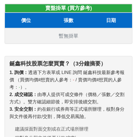
賣盤掛單 (買方參考)
價位
張數
日期
暫無掛單
鋋鑫科技股票怎麼買賣？（3分鐘摘要）
1. 詢價：
透過下方表單或 LINE 詢問 鋋鑫科技最新參考報
價 （買價均價#想賣的人參考：
-
/ 賣價均價#想買的人參
考：
-
）。
2. 成交確認：
由專人提供可成交條件（價格／張數／交割
方式）。雙方確認細節後，即安排後續交割。
3. 安全交割：
約在銀行或券商等正式場所辦理，核對身分
與文件後再付款/交割，降低交易風險。
建議採面對面交割或在正式場所辦理