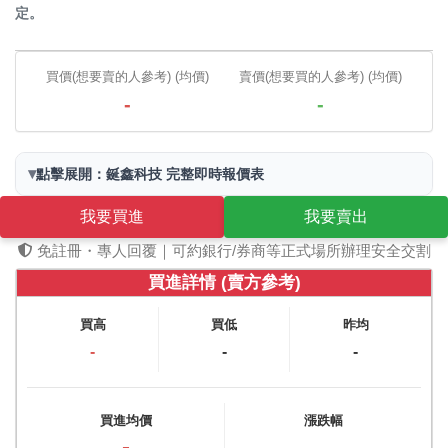
定。
買價(想要賣的人參考) (均價)
賣價(想要買的人參考) (均價)
-
-
▾
點擊展開：鋋鑫科技 完整即時報價表
我要買進
我要賣出
免註冊・專人回覆｜可約銀行/券商等正式場所辦理安全交割
買進詳情 (賣方參考)
買高
買低
昨均
-
-
-
買進均價
漲跌幅
-
-