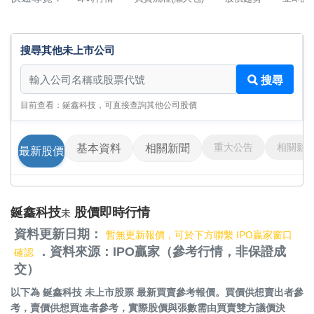
搜尋其他未上市公司
搜尋其他未上市公司
搜尋
目前查看：鋋鑫科技，可直接查詢其他公司股價
重大公告
相關影
基本資料
相關新聞
最新股價
鋋鑫科技
股價即時行情
未
資料更新日期：
暫無更新報價，可於下方聯繫 IPO贏家窗口
．資料來源：IPO贏家（參考行情，非保證成
確認
交）
以下為
鋋鑫科技 未上市股票
最新買賣參考報價。買價供想賣出者參
考，賣價供想買進者參考，實際股價與張數需由買賣雙方議價決