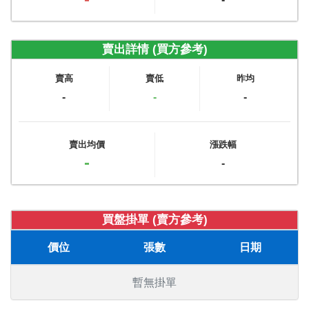
賣出詳情 (買方參考)
賣高
賣低
昨均
-
-
-
賣出均價
漲跌幅
-
-
買盤掛單 (賣方參考)
價位
張數
日期
暫無掛單