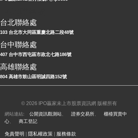
各地聯絡處
台北聯絡處
103 台北市大同區重慶北路二段48號
台中聯絡處
407 台中市西屯區市政北七路186號
高雄聯絡處
804 高雄市鼓山區明誠四路152號
©
2026 IPO贏家未上市股票資訊網 版權所有
網站連結:
公開資訊觀測站
、
證券交易所
、
櫃檯買賣中
心
、
商工登記
免責聲明
|
隱私權政策
|
服務條款