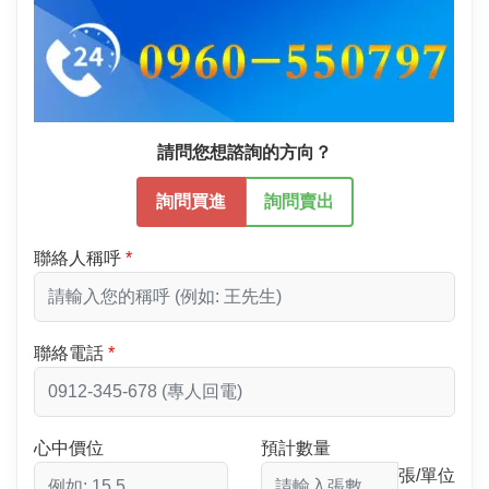
請問您想諮詢的方向？
詢問買進
詢問賣出
聯絡人稱呼
聯絡電話
心中價位
預計數量
張/單位