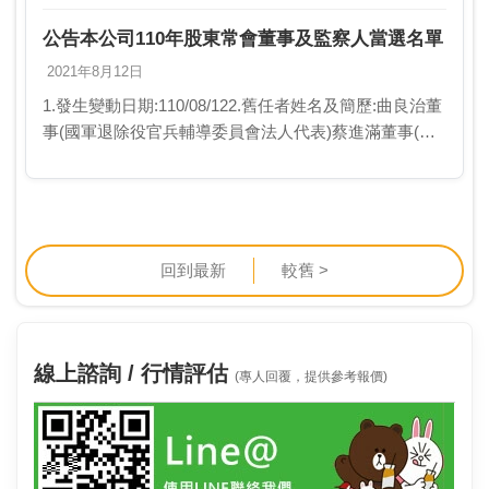
應措施:董事會決議前先行由本公司會計員鍾永淙代理/曾
任空軍司令部主…
公告本公司110年股東常會董事及監察人當選名單
2021年8月12日
1.發生變動日期:110/08/122.舊任者姓名及簡歷:曲良治董
事(國軍退除役官兵輔導委員會法人代表)蔡進滿董事(國
軍退除役官兵輔導委員會法人代表)張美娟董事(國軍退除
役官兵輔導委員會法人代表)楊…
回到最新
較舊 >
線上諮詢 / 行情評估
(專人回覆，提供參考報價)