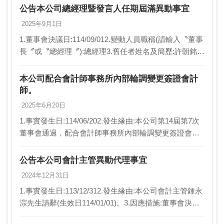
公告本公司總經理暨發言人任期屆滿異動事宜
2025年9月1日
1.董事會決議日:114/09/012.變動人員職稱(請輸入〝董事
長〞或〝總經理〞):總經理3.舊任者姓名及簡歷:許朝銘
(本公司總經理暨發言人)4.新任者姓名及簡歷:賴廷彰(欣
桃天然氣公司總工程師)…
本公司配合會計師事務所內部輪調變更簽證會計
師。
2025年6月20日
1.事實發生日:114/06/202.發生緣由:本公司第14屆第7次
董事會通過，配合會計師事務所內部輪調變更簽證會計
師。3.因應措施:董事會通過自民國114年第2季起簽證會
計師由周銀來會計師及吳欣亮…
公告本公司會計主管異動代理事宜
2024年12月31日
1.事實發生日:113/12/312.發生緣由:本公司會計主管鍾永
淙先生請辭(生效日114/01/01)。3.因應措施:董事會決議
前由秘書蕭健文先生代理。4.其他應敘明事項:待董事會