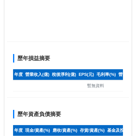
歷年損益摘要
年度
營業收入(億)
稅後淨利(億)
EPS(元)
毛利率(%)
營業利益率
暫無資料
歷年資產負債摘要
年度
現金/資產(%)
應收/資產(%)
存貨/資產(%)
基金及投資(%)