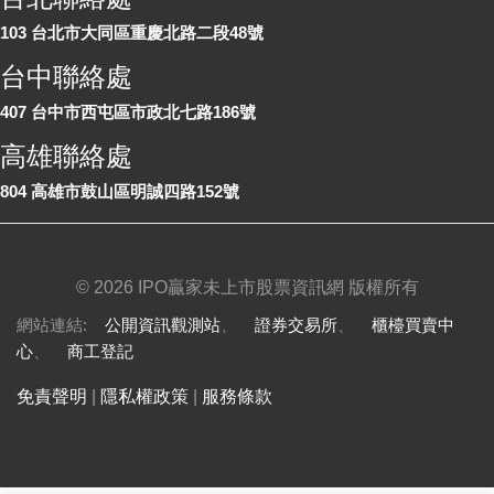
103 台北市大同區重慶北路二段48號
台中聯絡處
407 台中市西屯區市政北七路186號
高雄聯絡處
804 高雄市鼓山區明誠四路152號
©
2026 IPO贏家未上市股票資訊網 版權所有
網站連結:
公開資訊觀測站
、
證券交易所
、
櫃檯買賣中
心
、
商工登記
免責聲明
|
隱私權政策
|
服務條款