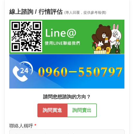
線上諮詢 / 行情評估
(專人回覆，提供參考報價)
請問您想諮詢的方向？
詢問買進
詢問賣出
聯絡人稱呼