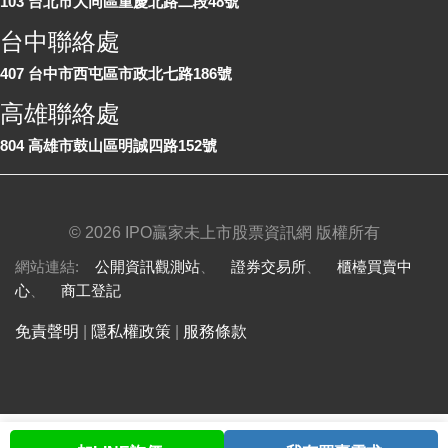
103 台北市大同區重慶北路二段48號
台中聯絡處
407 台中市西屯區市政北七路186號
高雄聯絡處
804 高雄市鼓山區明誠四路152號
©
2026 IPO贏家未上市股票資訊網 版權所有
網站連結:
公開資訊觀測站
、
證券交易所
、
櫃檯買賣中
心
、
商工登記
免責聲明
|
隱私權政策
|
服務條款