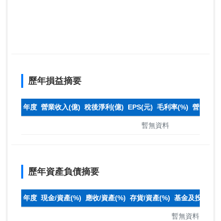
歷年損益摘要
年度
營業收入(億)
稅後淨利(億)
EPS(元)
毛利率(%)
營業利益率
暫無資料
歷年資產負債摘要
年度
現金/資產(%)
應收/資產(%)
存貨/資產(%)
基金及投資(%)
暫無資料