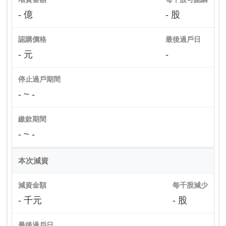
- 億
- 股
認購價格
最後過戶日
- 元
-
停止過戶期間
- ~ -
繳款期間
- ~ -
本次減資
減資金額
每千股減少
- 千元
- 股
最後過戶日