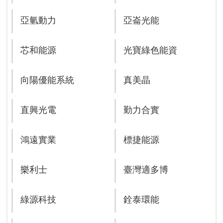
亞氫動力
亞崙光能
芯和能源
光寶綠色能資
向陽優能系統
真美晶
直興光電
勤力合實
鴻遠實業
標捷能源
樂利士
臺灣適多博
綠源科技
銓泰環能