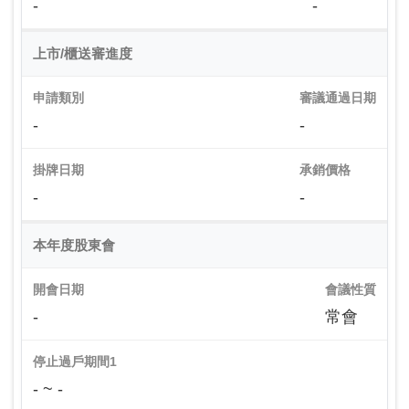
-
-
上市/櫃送審進度
申請類別
審議通過日期
-
-
掛牌日期
承銷價格
-
-
本年度股東會
開會日期
會議性質
-
常會
停止過戶期間1
- ~ -