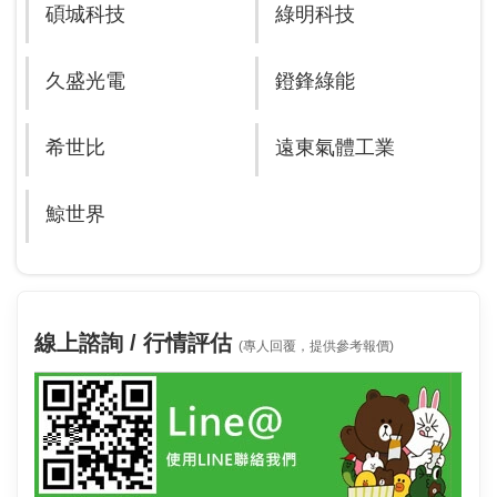
碩城科技
綠明科技
久盛光電
鐙鋒綠能
希世比
遠東氣體工業
鯨世界
線上諮詢 / 行情評估
(專人回覆，提供參考報價)